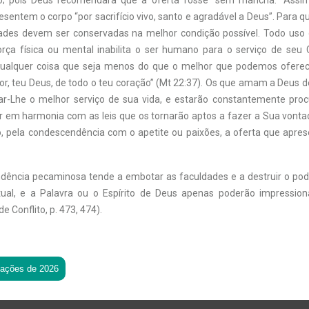
ado; pois Deus recomendara que a oferta fosse “sem mancha.” Assi
esentem o corpo “por sacrifício vivo, santo e agradável a Deus”. Para que
dades devem ser conservadas na melhor condição possível. Todo uso
rça física ou mental inabilita o ser humano para o serviço de seu 
ualquer coisa que seja menos do que o melhor que podemos oferecer
r, teu Deus, de todo o teu coração” (Mt 22:37). Os que amam a Deus d
ar-Lhe o melhor serviço de sua vida, e estarão constantemente pro
r em harmonia com as leis que os tornarão aptos a fazer a Sua vontad
pela condescendência com o apetite ou paixões, a oferta que apre
ência pecaminosa tende a embotar as faculdades e a destruir o po
tual, e a Palavra ou o Espírito de Deus apenas poderão impressio
e Conflito, p. 473, 474).
tações de 2026