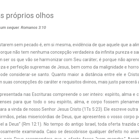
s próprios olhos
m um sequer. Romanos 3:10
starem sem pecado é, em si mesma, evidência de que aquele que a ali
 porque não tem nenhuma concepção verdadeira da infinita pureza e sa
 ser os que vão se harmonizar com Seu caráter; é porque não apren
eza e perfeição supremas de Jesus, bem como da malignidade e horro
de considerar-se santo. Quanto maior a distância entre ele e Crist
 suas concepções do caráter e requisitos divinos, mais justo parecerá 
presentada nas Escrituras compreende o ser inteiro: espírito, alma e 
censes para que todo o seu espírito, alma, e corpo fossem plenam
para a vinda de nosso Senhor Jesus Cristo (1Ts 5:23). Ele escreve outra
 irmãos, pelas misericórdias de Deus, que apresenteis o vosso corpo por
l a Deus” (Rm 12:1). No tempo do antigo Israel, toda oferta trazida 
dosamente examinada. Caso se descobrisse qualquer defeito no anim