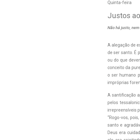
Quinta-feira
Justos ao
Não há justo, ne
A alegação de e
de ser santo. É
ou do que devem
conceito da pur
o ser humano po
impróprias forem
A santificação a
pelos tessaloni
irrepreensíveis 
“Rogo-vos, pois,
santo e agradáve
Deus era cuida