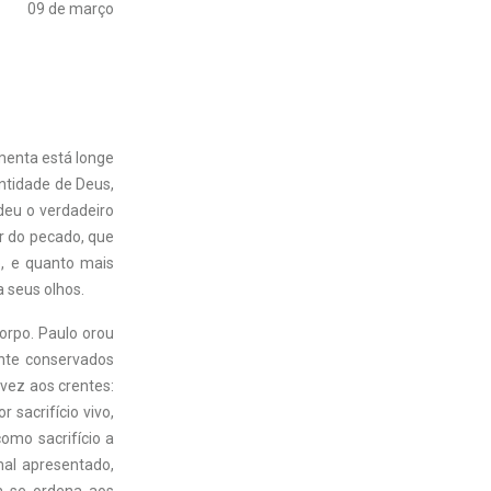
09 de março
menta está longe
ntidade de Deus,
deu o verdadeiro
r do pecado, que
o, e quanto mais
a seus olhos.
corpo. Paulo orou
ente conservados
 vez aos crentes:
 sacrifício vivo,
como sacrifício a
al apresentado,