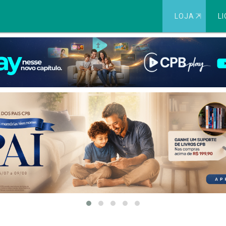
LOJA
⇱
LI