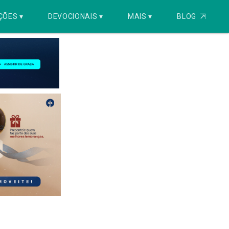
ÇÕES ▾
DEVOCIONAIS ▾
MAIS ▾
BLOG
⇱