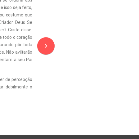
m se ordena aos
 isso seja feito,
 ou costume que
Criador. Deus Se
? Cristo disse:
e todo o coração
navigate_next
curando pôr toda
e. Não aviltarão
sentam a seu Pai
der de percepção
nar debilmente o