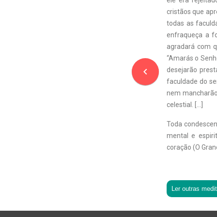
ele era rejeit
cristãos que apr
todas as facul
enfraqueça a fo
agradará com q
“Amarás o Senho
navigate_before
desejarão prest
faculdade do se
nem mancharão, 
celestial. […]
Toda condescend
mental e espiri
coração (O Grand
Ler outras medi