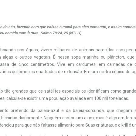
ão do céu, fazendo com que caísse o maná para eles comerem, e assim comer
deu comida com fartura. Salmo 78:24, 25 (NTLH)
 boiando nas águas, vivem milhares de animais parecidos com peq
algas e outros vegetais. É nessa sopa marinha ou plâncton, que vi
assa de cinco centímetros. Vive em cardumes, em camadas de c
vários quilômetros quadrados de extensão. Em um metro cúbico de 
 tão grandes que os satélites espaciais os identificam como gran
s, calcula-se existir uma população avaliada em 100 mil toneladas.
mento preferido da baleia-azul e da baleia-corcunda, que chegam 
 bichinho diariamente. Ninguém contou um a um, mas é algo em torno
idenciou para que não faltasse alimento para Suas criaturas, e o krill é 