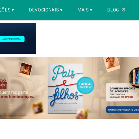
ÇÕES ▾
DEVOCIONAIS ▾
MAIS ▾
BLOG
⇱