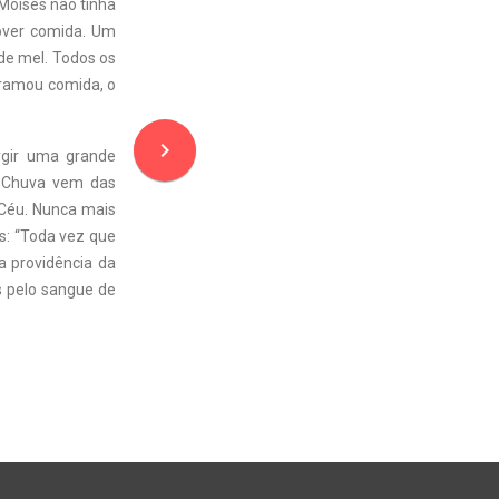
 Moisés não tinha
over comida. Um
 de mel. Todos os
rramou comida, o
navigate_next
urgir uma grande
l. Chuva vem das
o Céu. Nunca mais
s: “Toda vez que
a providência da
 pelo sangue de