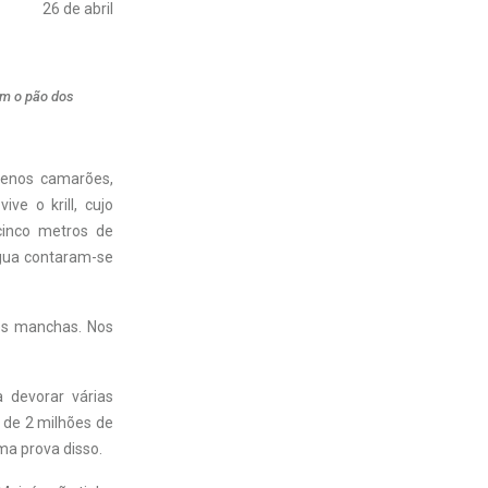
26 de abril
am o pão dos
uenos camarões,
ve o krill, cujo
inco metros de
água contaram-se
des manchas. Nos
a devorar várias
 de 2 milhões de
uma prova disso.