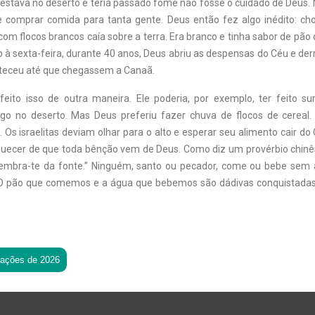
 estava no deserto e teria passado fome não fosse o cuidado de Deus.
comprar comida para tanta gente. Deus então fez algo inédito: ch
com flocos brancos caía sobre a terra. Era branco e tinha sabor de pão
o à sexta-feira, durante 40 anos, Deus abriu as despensas do Céu e de
teceu até que chegassem a Canaã.
feito isso de outra maneira. Ele poderia, por exemplo, ter feito s
igo no deserto. Mas Deus preferiu fazer chuva de flocos de cerea
 Os israelitas deviam olhar para o alto e esperar seu alimento cair d
uecer de que toda bênção vem de Deus. Como diz um provérbio chinê
embra-te da fonte.” Ninguém, santo ou pecador, come ou bebe sem 
 O pão que comemos e a água que bebemos são dádivas conquistadas
tações de 2026