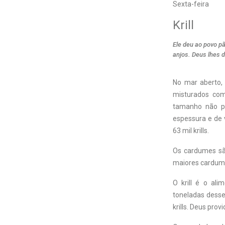
Sexta-feira
Krill
Ele deu ao povo p
anjos. Deus lhes 
No mar aberto,
misturados com 
tamanho não p
espessura e de 
63 mil krills.
Os cardumes são
maiores cardume
O krill é o ali
toneladas desse
krills. Deus prov