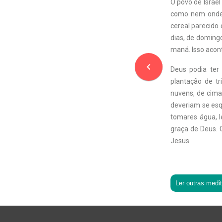
O povo de Israel
como nem onde 
cereal parecido 
dias, de doming
maná. Isso acon
navigate_before
Deus podia ter 
plantação de tr
nuvens, de cima.
deveriam se esq
tomares água, l
graça de Deus.
Jesus.
Ler outras medi