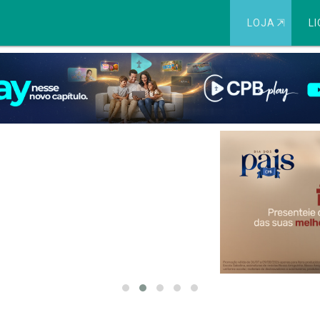
LOJA
⇱
LI