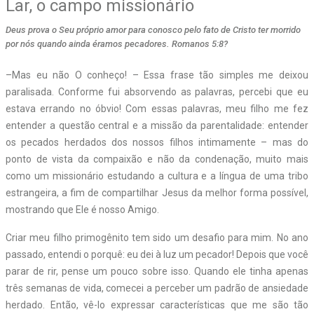
Lar, o campo missionário
Deus prova o Seu próprio amor para conosco pelo fato de Cristo ter morrido
por nós quando ainda éramos pecadores. Romanos 5:8?
–M
as eu não O conheço! – Essa frase tão simples me deixou
paralisada. Conforme fui absorvendo as palavras, percebi que eu
estava errando no óbvio! Com essas palavras, meu filho me fez
entender a questão central e a missão da parentalidade: entender
os pecados herdados dos nossos filhos intimamente – mas do
ponto de vista da compaixão e não da condenação, muito mais
como um missionário estudando a cultura e a língua de uma tribo
estrangeira, a fim de compartilhar Jesus da melhor forma possível,
mostrando que Ele é nosso Amigo.
Criar meu filho primogênito tem sido um desafio para mim. No ano
passado, entendi o porquê: eu dei à luz um pecador! Depois que você
parar de rir, pense um pouco sobre isso. Quando ele tinha apenas
três semanas de vida, comecei a perceber um padrão de ansiedade
herdado. Então, vê-lo expressar características que me são tão