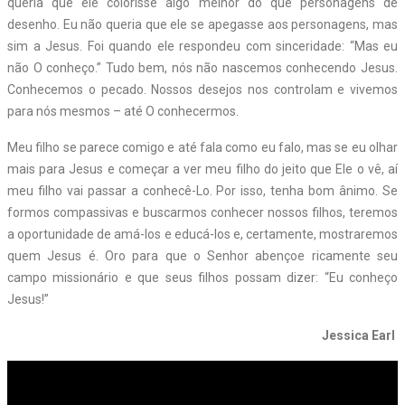
queria que ele colorisse algo melhor do que personagens de
desenho. Eu não queria que ele se apegasse aos personagens, mas
sim a Jesus. Foi quando ele respondeu com sinceridade: “Mas eu
não O conheço.” Tudo bem, nós não nascemos conhecendo Jesus.
Conhecemos o pecado. Nossos desejos nos controlam e vivemos
para nós mesmos – até O conhecermos.
Meu filho se parece comigo e até fala como eu falo, mas se eu olhar
mais para Jesus e começar a ver meu filho do jeito que Ele o vê, aí
meu filho vai passar a conhecê-Lo. Por isso, tenha bom ânimo. Se
formos compassivas e buscarmos conhecer nossos filhos, teremos
a oportunidade de amá-los e educá-los e, certamente, mostraremos
quem Jesus é. Oro para que o Senhor abençoe ricamente seu
campo missionário e que seus filhos possam dizer: “Eu conheço
Jesus!”
Jessica Earl