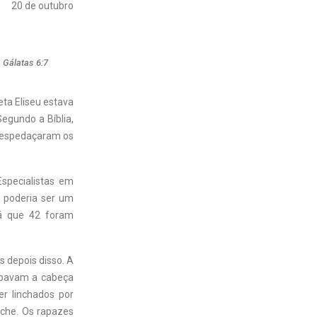
20 de outubro
 Gálatas 6:7
eta Eliseu estava
egundo a Bíblia,
 despedaçaram os
specialistas em
, poderia ser um
já que 42 foram
os depois disso. A
aspavam a cabeça
r linchados por
che. Os rapazes