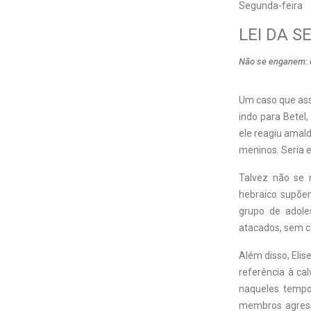
Segunda-feira
LEI DA 
Não se enganem: d
Um caso que assu
indo para Betel
ele reagiu amal
meninos. Seria 
Talvez não se 
hebraico supõem
grupo de adole
atacados, sem c
Além disso, Elise
referência à ca
naqueles tempo
membros agress