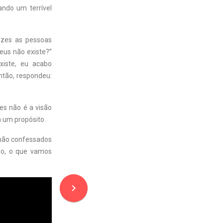
ando um terrível
ezes as pessoas
eus não existe?”
xiste, eu acabo
ntão, respondeu:
es não é a visão
á um propósito.
 não confessados
sso, o que vamos
navigate_next