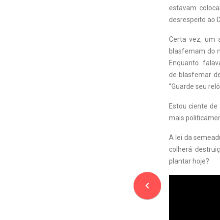
estavam colocan
desrespeito ao D
Certa vez, um 
blasfemam do no
Enquanto falav
de blasfemar de
“Guarde seu reló
Estou ciente de
mais politicamen
A lei da semead
colherá destrui
plantar hoje?
navigate_before