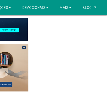
ÇÕES ▾
DEVOCIONAIS ▾
MAIS ▾
BLOG
⇱