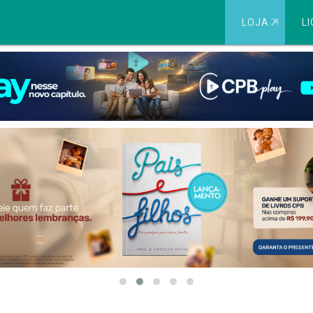
LOJA
⇱
LI