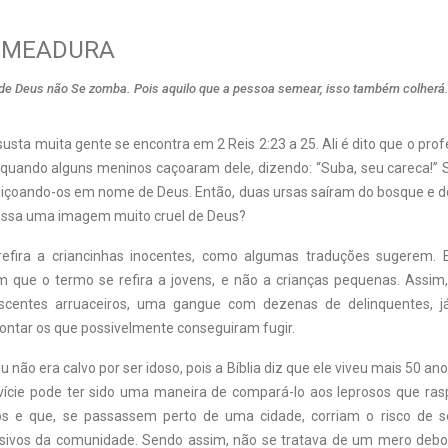
SEMEADURA
e Deus não Se zomba. Pois aquilo que a pessoa semear, isso também colherá.
sta muita gente se encontra em 2 Reis 2:23 a 25. Ali é dito que o prof
, quando alguns meninos caçoaram dele, dizendo: “Suba, seu careca!” S
diçoando-os em nome de Deus. Então, duas ursas saíram do bosque e
essa uma imagem muito cruel de Deus?
refira a criancinhas inocentes, como algumas traduções sugerem. E
 que o termo se refira a jovens, e não a crianças pequenas. Assim
scentes arruaceiros, uma gangue com dezenas de delinquentes, 
ontar os que possivelmente conseguiram fugir.
u não era calvo por ser idoso, pois a Bíblia diz que ele viveu mais 50 an
lvície pode ter sido uma maneira de compará-lo aos leprosos que r
s e que, se passassem perto de uma cidade, corriam o risco de se
ivos da comunidade. Sendo assim, não se tratava de um mero debo