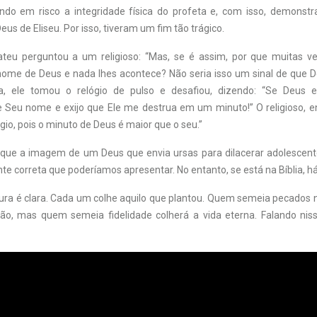
do em risco a integridade física do profeta e, com isso, demonstr
eus de Eliseu. Por isso, tiveram um fim tão trágico.
ateu perguntou a um religioso: “Mas, se é assim, por que muitas v
me de Deus e nada lhes acontece? Não seria isso um sinal de que D
a, ele tomou o relógio de pulso e desafiou, dizendo: “Se Deus e
 Seu nome e exijo que Ele me destrua em um minuto!” O religioso, e
gio, pois o minuto de Deus é maior que o seu.”
 que a imagem de um Deus que envia ursas para dilacerar adolescent
te correta que poderíamos apresentar. No entanto, se está na Bíblia, h
ura é clara. Cada um colhe aquilo que plantou. Quem semeia pecados
ção, mas quem semeia fidelidade colherá a vida eterna. Falando ni