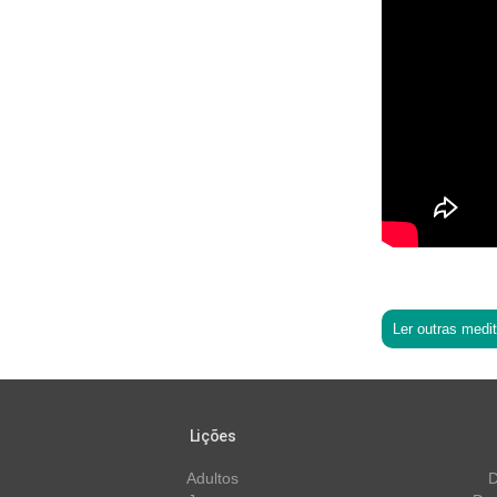
Ler outras medi
Lições
Adultos
D