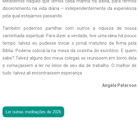
Meditemos naquilo que lemos cada manhã na Bíblia, para termos
discernimento na vida diária – independentemente da experiência
pela qual estejamos passando.
Também podemos partilhar com outros a riqueza de nossa
caminhada espiritual. Para dizer a verdade, tive uma ideia há pouco
tempo: talvez eu pudesse trocar o jornal matutino da firma pela
Bíblia. Poderia colocá-la na mesa da cozinha do escritório. E quem
sabe? Talvez alguns dos meus colegas se reunissem em torno dela
e começassem a ler no início de seu dia de trabalho. O melhor de
tudo: talvez ali encontrassem esperança.
Angèle Peterson
Ler outras meditações de 2026