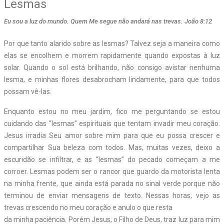
Lesmas
Eu sou a luz do mundo. Quem Me segue não andará nas trevas. João 8:12
Por que tanto alarido sobre as lesmas? Talvez seja a maneira como
elas se encolhem e morrem rapidamente quando expostas à luz
solar. Quando o sol está brilhando, não consigo avistar nenhuma
lesma, e minhas flores desabrocham lindamente, para que todos
possam vê-las.
Enquanto estou no meu jardim, fico me perguntando se estou
cuidando das “lesmas” espirituais que tentam invadir meu coração.
Jesus irradia Seu amor sobre mim para que eu possa crescer e
compartilhar Sua beleza com todos. Mas, muitas vezes, deixo a
escuridão se infiltrar, e as “lesmas” do pecado começam a me
corroer. Lesmas podem ser o rancor que guardo da motorista lenta
na minha frente, que ainda está parada no sinal verde porque não
terminou de enviar mensagens de texto. Nessas horas, vejo as
trevas crescendo no meu coração e anulo o que resta
da minha paciência. Porém Jesus, o Filho de Deus, traz luz para mim