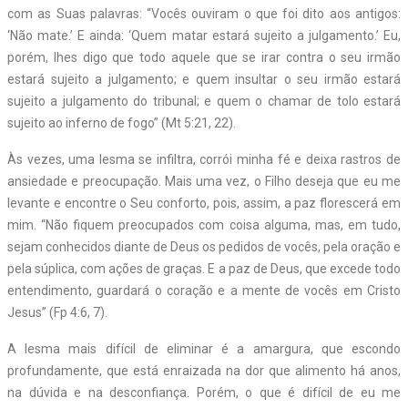
com as Suas palavras: “Vocês ouviram o que foi dito aos antigos:
‘Não mate.’ E ainda: ‘Quem matar estará sujeito a julgamento.’ Eu,
porém, lhes digo que todo aquele que se irar contra o seu irmão
estará sujeito a julgamento; e quem insultar o seu irmão estará
sujeito a julgamento do tribunal; e quem o chamar de tolo estará
sujeito ao inferno de fogo” (Mt 5:21, 22).
Às vezes, uma lesma se infiltra, corrói minha fé e deixa rastros de
ansiedade e preocupação. Mais uma vez, o Filho deseja que eu me
levante e encontre o Seu conforto, pois, assim, a paz florescerá em
mim. “Não fiquem preocupados com coisa alguma, mas, em tudo,
sejam conhecidos diante de Deus os pedidos de vocês, pela oração e
pela súplica, com ações de graças. E a paz de Deus, que excede todo
entendimento, guardará o coração e a mente de vocês em Cristo
Jesus” (Fp 4:6, 7).
A lesma mais difícil de eliminar é a amargura, que escondo
profundamente, que está enraizada na dor que alimento há anos,
na dúvida e na desconfiança. Porém, o que é difícil de eu me