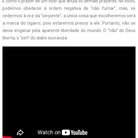
É como o prazer de um vício que anula os demais prazeres. No início,
podemos obedecer à ordem negativa de “não fumar”, mas, se
cedermos à voz da “serpente”, a única coisa que escolheremos será
a marca do cigarro, pois estaremos presos a ele. Portanto, não se
deixe enganar pela aparente liberdade do mundo. O “não” de Deus
liberta; o “sim” do diabo escraviza.