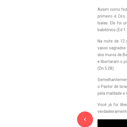
Assim como fez e
primeiro é Ciro
Isaías. Ele foi
babilônico (Ed 1:
Na noite de 12 
vasos sagrados 
dos muros de Bab
e libertaram o p
(Dn 5:28).
Semelhantemente,
o Pastor de Isra
pela maldade e n
Você já foi lib
verdadeiramente
navigate_before