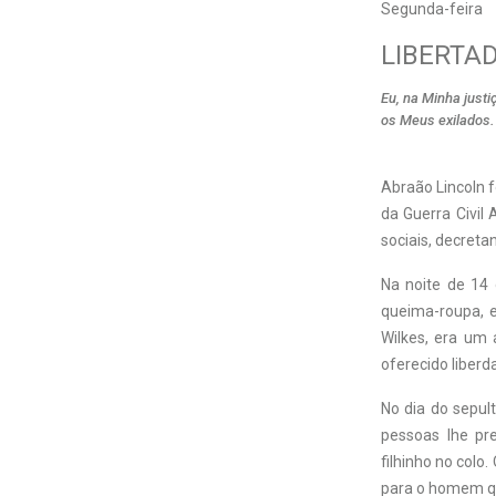
Segunda-feira
LIBERTA
Eu, na Minha justi
os Meus exilados.
A
braão Lincoln f
da Guerra Civil
sociais, decret
Na noite de 14 
queima-roupa, 
Wilkes, era um 
oferecido liber
No dia do sepul
pessoas lhe pr
filhinho no colo
para o homem qu