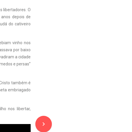
s libertadores. O
0 anos depois de
udá do cativeiro
bebiam vinho nos
assava por baixo
nvadiram a cidade
s medos e persas”
, Cristo também é
laneta embriagado
ho nos libertar,
navigate_next