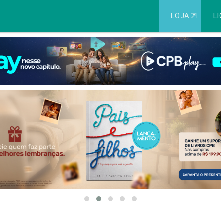
LOJA
⇱
LI