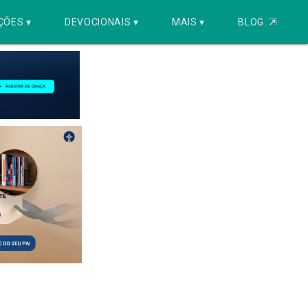
ÇÕES ▾
DEVOCIONAIS ▾
MAIS ▾
BLOG
⇱