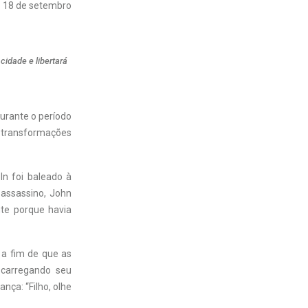
18 de setembro
cidade e libertará
durante o período
s transformações
ln foi baleado à
assassino, John
nte porque havia
 a fim de que as
 carregando seu
nça: “Filho, olhe