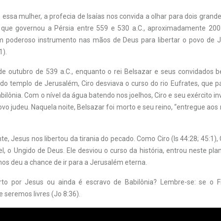
ssa mulher, a profecia de Isaías nos convida a olhar para dois grande
, que governou a Pérsia entre 559 e 530 a.C., aproximadamente 20
 um poderoso instrumento nas mãos de Deus para libertar o povo de J
1).
de outubro de 539 a.C., enquanto o rei Belsazar e seus convidados 
do templo de Jerusalém, Ciro desviava o curso do rio Eufrates, que p
ilônia. Com o nível da água batendo nos joelhos, Ciro e seu exército i
ovo judeu. Naquela noite, Belsazar foi morto e seu reino, “entregue ao
 Jesus nos libertou da tirania do pecado. Como Ciro (Is 44:28; 45:1)
el, o Ungido de Deus. Ele desviou o curso da história, entrou neste p
os deu a chance de ir para a Jerusalém eterna.
erto por Jesus ou ainda é escravo de Babilônia? Lembre-se: se o Fil
 seremos livres (Jo 8:36).