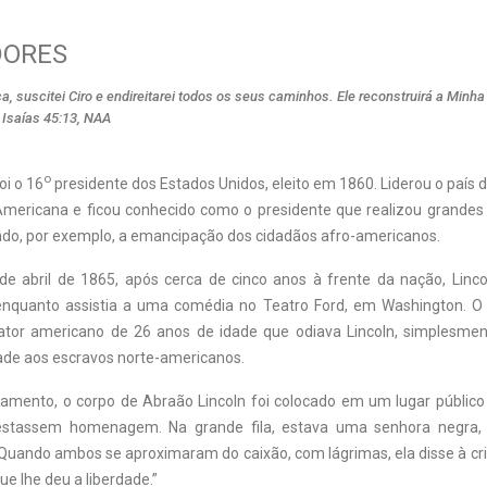
DORES
ça, suscitei Ciro e endireitarei todos os seus caminhos. Ele reconstruirá a Minha 
 Isaías 45:13, NAA
o
oi o 16
presidente dos Estados Unidos, eleito em 1860. Liderou o país 
 Americana e ficou conhecido como o presidente que realizou grande
ando, por exemplo, a emancipação dos cidadãos afro-americanos.
de abril de 1865, após cerca de cinco anos à frente da nação, Linco
enquanto assistia a uma comédia no Teatro Ford, em Washington. O 
ator americano de 26 anos de idade que odiava Lincoln, simplesme
dade aos escravos norte-americanos.
tamento, o corpo de Abraão Lincoln foi colocado em um lugar público
estassem homenagem. Na grande fila, estava uma senhora negra,
. Quando ambos se aproximaram do caixão, com lágrimas, ela disse à cria
e lhe deu a liberdade.”