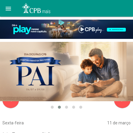

navigate_before
navigate_next
Sexta-feira
11 de março