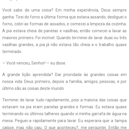
Você sabe de uma coisa? Em minha experiência, Deus sempre
ganha. Tirei do forno a última forma que estava assando, desliguei o
forno, cobri as formas de assados, e comecei a limpeza da cozinha.
A pia estava cheia de panelas e vasilhas, então comecei a lavar as
maiores primeiro. Foi incrível. Quando terminei de lavar duas ou três
vasilhas grandes, a pia já não estava tão cheia e o trabalho quase
terminado.
— Você venceu, Senhor! — eu disse.
A grande lição aprendida? Dar prioridade às grandes coisas em
nossa vida: Deus primeiro, depois a família, amigos, pessoas, e por
último são as coisas deste mundo.
Terminei de lavar tudo rapidamente, pois a maioria das coisas que
estavam na pia eram panelas grandes e formas. Eu estava quase
terminando os últimos talheres quando vi minha garrafa de água na
mesa. Peguei-a rapidamente para lavar. Eu esperava que a tampa
caísse, mas não caiu. O que aconteceu?, me perguntei. Então me