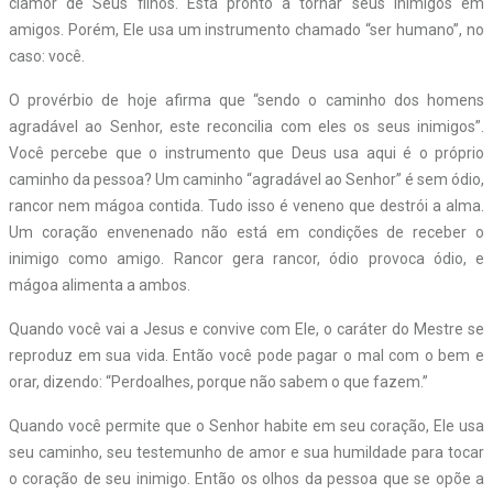
clamor de Seus filhos. Está pronto a tornar seus inimigos em
amigos. Porém, Ele usa um instrumento chamado “ser humano”, no
caso: você.
O provérbio de hoje afirma que “sendo o caminho dos homens
agradável ao Senhor, este reconcilia com eles os seus inimigos”.
Você percebe que o instrumento que Deus usa aqui é o próprio
caminho da pessoa? Um caminho “agradável ao Senhor” é sem ódio,
rancor nem mágoa contida. Tudo isso é veneno que destrói a alma.
Um coração envenenado não está em condições de receber o
inimigo como amigo. Rancor gera rancor, ódio provoca ódio, e
mágoa alimenta a ambos.
Quando você vai a Jesus e convive com Ele, o caráter do Mestre se
reproduz em sua vida. Então você pode pagar o mal com o bem e
orar, dizendo: “Perdoalhes, porque não sabem o que fazem.”
Quando você permite que o Senhor habite em seu coração, Ele usa
seu caminho, seu testemunho de amor e sua humildade para tocar
o coração de seu inimigo. Então os olhos da pessoa que se opõe a