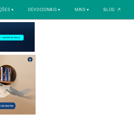
ÇÕES ▾
DEVOCIONAIS ▾
MAIS ▾
BLOG
⇱