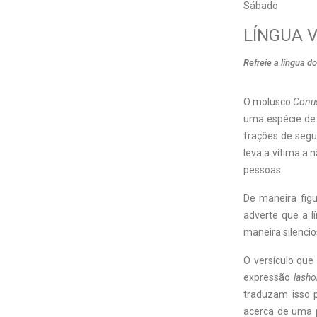
Sábado
LÍNGUA 
Refreie a língua d
O
molusco
Conu
uma espécie de 
frações de segu
leva a vítima a
pessoas.
De maneira figu
adverte que a l
maneira silencio
O versículo que
expressão
lasho
traduzam isso 
acerca de uma p