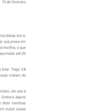
15 de fevereiro
a rádula, isto é,
gir sua presa em
a morfina, o que
ara matar até 20
letal. Tiago 3:8
nenosas matam de
raico, ele usa a
l”. Embora alguns
 dizer mentiras
m incluir coisas