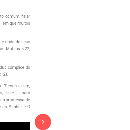
ito comum, falar
os, em que muitos
 e rindo de seus
com Mateus 5:22,
íduo cúmplice do
:12).
: “Sendo assim,
, disse: […] para
o da promessa de
me do Senhor e O
navigate_next