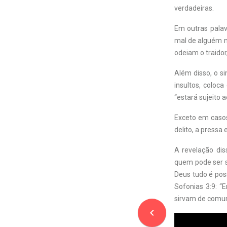
verdadeiras.
Em outras palav
mal de alguém nã
odeiam o traido
Além disso, o s
insultos, colo
“estará sujeito a
Exceto em casos
delito, a pressa
A revelação di
quem pode ser sa
Deus tudo é pos
Sofonias 3:9: “
sirvam de comu
navigate_before