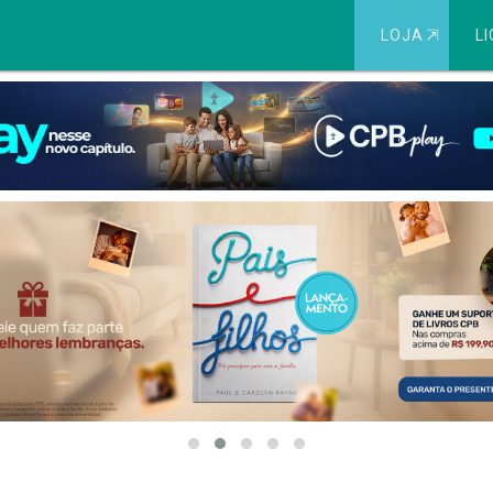
LOJA
⇱
LI