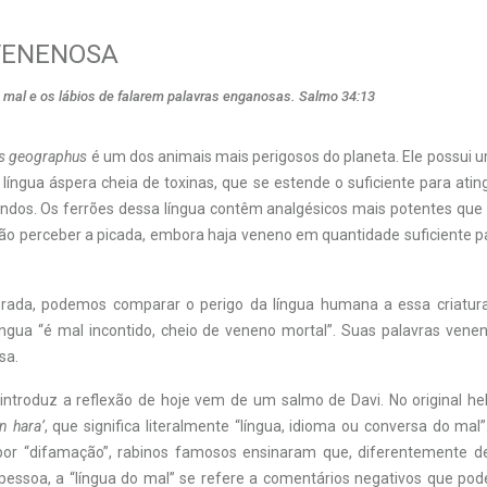
VENENOSA
o mal e os lábios de falarem palavras enganosas. Salmo 34:13
s geographus
é um dos animais mais perigosos do planeta. Ele possui um
língua áspera cheia de toxinas, que se estende o suficiente para atin
ndos. Os ferrões dessa língua contêm analgésicos mais potentes que 
 não perceber a picada, embora haja veneno em quantidade suficiente p
rada, podemos comparar o perigo da língua humana a essa criatura 
íngua “é mal incontido, cheio de veneno mortal”. Suas palavras ve
sa.
 introduz a reflexão de hoje vem de um salmo de Davi. No original heb
n hara’
, que significa literalmente “língua, idioma ou conversa do ma
por “difamação”, rabinos famosos ensinaram que, diferentemente de
essoa, a “língua do mal” se refere a comentários negativos que pode