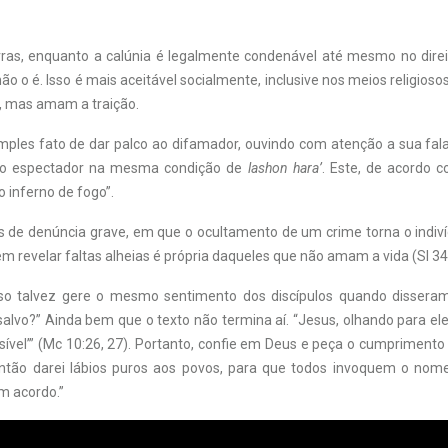
ras, enquanto a calúnia é legalmente condenável até mesmo no dire
o o é. Isso é mais aceitável socialmente, inclusive nos meios religios
r, mas amam a traição.
imples fato de dar palco ao difamador, ouvindo com atenção a sua fala
ca o espectador na mesma condição de
lashon hara’
. Este, de acordo 
o inferno de fogo”.
 de denúncia grave, em que o ocultamento de um crime torna o indiv
 em revelar faltas alheias é própria daqueles que não amam a vida (Sl 34
sso talvez gere o mesmo sentimento dos discípulos quando disseram
lvo?” Ainda bem que o texto não termina aí. “Jesus, olhando para eles
sível’” (Mc 10:26, 27). Portanto, confie em Deus e peça o cumpriment
Então darei lábios puros aos povos, para que todos invoquem o no
m acordo.”