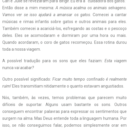
Carl e Julie se revezaram para dirigir. Eu era a “cuidadora dos gatos.”
Então disse a mim mesma:
A música acalma os animais selvagens
.
Vamos ver se isso ajudará a amansar os gatos
. Comecei a cantar
músicas e rimas infantis sobre gatos e outros animais para eles.
Também comecei a acariciá-los, esfregando as costas e o pescoço
deles. Eles se acomodaram e dormiram por uma hora ou mais.
Quando acordaram, o coro de gatos recomeçou. Essa rotina durou
toda a nossa viagem.
A possível tradução para os sons que eles faziam:
Esta viagem
nunca
vai acabar?
Outro possível significado:
Ficar muito tempo confinado é realmente
ruim!
Eles transmitiam nitidamente o quanto estavam angustiados.
Nós, também, às vezes, temos problemas que parecem muito
difíceis de suportar. Alguns usam bastante os sons. Outros
conseguem encontrar palavras para expressar os sentimentos que
surgem na alma. Mas Deus entende toda a linguagem humana. Por
isso, se não conseguimos falar, podemos simplesmente orar em