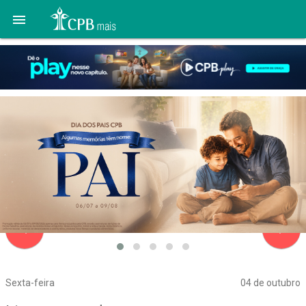

navigate_before
navigate_next
Sexta-feira
04 de outubro