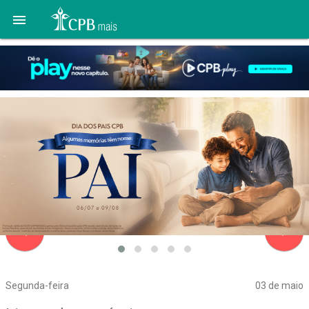

navigate_before
navigate_next
Segunda-feira
03 de maio