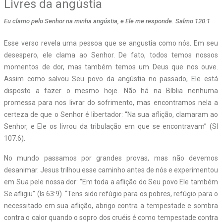
Livres da angústia
Eu clamo pelo Senhor na minha angústia, e Ele me responde. Salmo 120:1
Esse verso revela uma pessoa que se angustia como nós. Em seu
desespero, ele clama ao Senhor. De fato, todos temos nossos
momentos de dor, mas também temos um Deus que nos ouve.
Assim como salvou Seu povo da angústia no passado, Ele está
disposto a fazer o mesmo hoje. Não há na Bíblia nenhuma
promessa para nos livrar do sofrimento, mas encontramos nela a
certeza de que o Senhor é libertador: “Na sua aflição, clamaram ao
Senhor, e Ele os livrou da tribulação em que se encontravam” (Sl
107:6).
No mundo passamos por grandes provas, mas não devemos
desanimar. Jesus trilhou esse caminho antes de nós e experimentou
em Sua pele nossa dor: “Em toda a aflição do Seu povo Ele também
Se afligiu” (Is 63:9). “Tens sido refúgio para os pobres, refúgio para o
necessitado em sua aflição, abrigo contra a tempestade e sombra
contra o calor quando o sopro dos cruéis é como tempestade contra