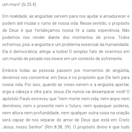
um muro” (Is 25:4).
Em realidade, as angústias servem para nos ajudar a amadurecer e
podem até mudar o rumo de nossa vida. Nesse sentido, o propósito
de Deus é que fortaleçamos nossa fé a cada experiência. Não
podemos nos render diante dos momentos de prova. Todos
sofremos, pois a angústia é um problema essencial da humanidade.
Ela é democrática; atinge a todos! O simples fato de vivermos em
um mundo de pecado nos insere em um contexto de sofrimento.
Embora todas as pessoas passem por momentos de angústia,
devemos nos concentrar em Deus e no propósito que Ele tem para
nossa vida. Por isso, quando as crises vierem e a angústia apertar,
erga a cabeça e olhe para Jesus; Ele nunca vai desamparar você! O
apóstolo Paulo escreveu que “nem morte nem vida, nem anjos nem
demônios, nem o presente nem o futuro, nem quaisquer poderes,
nem altura nem profundidade, nem qualquer outra coisa na criação
será capaz de nos separar do amor de Deus que está em Cristo
Jesus, nosso Senhor” (Rm 8:38, 39). O propósito divino é que tudo