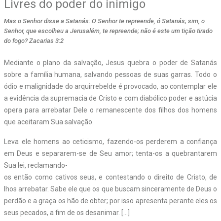
Livres do poder do inimigo
Mas o Senhor disse a Satanás: O Senhor te repreende, ó Satanás; sim, o
Senhor, que escolheu a Jerusalém, te repreende; não é este um tição tirado
do fogo? Zacarias 3:2
Mediante o plano da salvação, Jesus quebra o poder de Satanás
sobre a família humana, salvando pessoas de suas garras. Todo o
ódio e malignidade do arquirrebelde é provocado, ao contemplar ele
a evidência da supremacia de Cristo e com diabólico poder e astúcia
opera para arrebatar Dele o remanescente dos filhos dos homens
que aceitaram Sua salvação.
Leva ele homens ao ceticismo, fazendo-os perderem a confiança
em Deus e separarem-se de Seu amor; tenta-os a quebrantarem
Sua lei, reclamando-
os então como cativos seus, e contestando o direito de Cristo, de
lhos arrebatar. Sabe ele que os que buscam sinceramente de Deus o
perdão e a graça os hão de obter; por isso apresenta perante eles os
seus pecados, a fim de os desanimar. […]