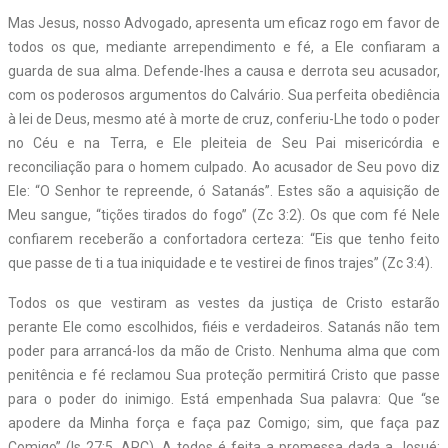
Mas Jesus, nosso Advogado, apresenta um eficaz rogo em favor de
todos os que, mediante arrependimento e fé, a Ele confiaram a
guarda de sua alma. Defende-lhes a causa e derrota seu acusador,
com os poderosos argumentos do Calvário. Sua perfeita obediência
à lei de Deus, mesmo até à morte de cruz, conferiu-Lhe todo o poder
no Céu e na Terra, e Ele pleiteia de Seu Pai misericórdia e
reconciliação para o homem culpado. Ao acusador de Seu povo diz
Ele: “O Senhor te repreende, ó Satanás”. Estes são a aquisição de
Meu sangue, “tições tirados do fogo” (Zc 3:2). Os que com fé Nele
confiarem receberão a confortadora certeza: “Eis que tenho feito
que passe de ti a tua iniquidade e te vestirei de finos trajes” (Zc 3:4).
Todos os que vestiram as vestes da justiça de Cristo estarão
perante Ele como escolhidos, fiéis e verdadeiros. Satanás não tem
poder para arrancá-los da mão de Cristo. Nenhuma alma que com
penitência e fé reclamou Sua proteção permitirá Cristo que passe
para o poder do inimigo. Está empenhada Sua palavra: Que “se
apodere da Minha força e faça paz Comigo; sim, que faça paz
Comigo” (Is 27:5, ARC). A todos é feita a promessa dada a Josué: