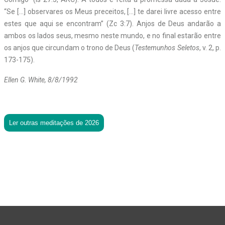
“Se […] observares os Meus preceitos, […] te darei livre acesso entre
estes que aqui se encontram” (Zc 3:7). Anjos de Deus andarão a
ambos os lados seus, mesmo neste mundo, e no final estarão entre
os anjos que circundam o trono de Deus (
Testemunhos Seletos
, v. 2, p.
173-175).
Ellen G. White, 8/8/1992
Ler outras meditações de 2026