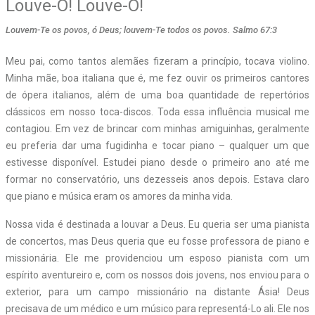
Louve-O! Louve-O!
Louvem-Te os povos, ó Deus; louvem-Te todos os povos. Salmo 67:3
Meu pai, como tantos alemães fizeram a princípio, tocava violino.
Minha mãe, boa italiana que é, me fez ouvir os primeiros cantores
de ópera italianos, além de uma boa quantidade de repertórios
clássicos em nosso toca-discos. Toda essa influência musical me
contagiou. Em vez de brincar com minhas amiguinhas, geralmente
eu preferia dar uma fugidinha e tocar piano – qualquer um que
estivesse disponível. Estudei piano desde o primeiro ano até me
formar no conservatório, uns dezesseis anos depois. Estava claro
que piano e música eram os amores da minha vida.
Nossa vida é destinada a louvar a Deus. Eu queria ser uma pianista
de concertos, mas Deus queria que eu fosse professora de piano e
missionária. Ele me providenciou um esposo pianista com um
espírito aventureiro e, com os nossos dois jovens, nos enviou para o
exterior, para um campo missionário na distante Ásia! Deus
precisava de um médico e um músico para representá-Lo ali. Ele nos