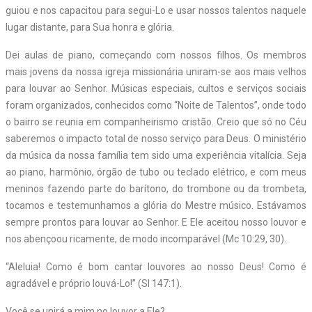
guiou e nos capacitou para segui-Lo e usar nossos talentos naquele
lugar distante, para Sua honra e glória.
Dei aulas de piano, começando com nossos filhos. Os membros
mais jovens da nossa igreja missionária uniram-se aos mais velhos
para louvar ao Senhor. Músicas especiais, cultos e serviços sociais
foram organizados, conhecidos como “Noite de Talentos”, onde todo
o bairro se reunia em companheirismo cristão. Creio que só no Céu
saberemos o impacto total de nosso serviço para Deus. O ministério
da música da nossa família tem sido uma experiência vitalícia. Seja
ao piano, harmônio, órgão de tubo ou teclado elétrico, e com meus
meninos fazendo parte do barítono, do trombone ou da trombeta,
tocamos e testemunhamos a glória do Mestre músico. Estávamos
sempre prontos para louvar ao Senhor. E Ele aceitou nosso louvor e
nos abençoou ricamente, de modo incomparável (Mc 10:29, 30).
“Aleluia! Como é bom cantar louvores ao nosso Deus! Como é
agradável e próprio louvá-Lo!” (Sl 147:1).
Você se unirá a mim no louvor a Ele?