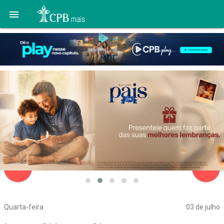

navigate_before
navigate_next
Quarta-feira
03 de julho