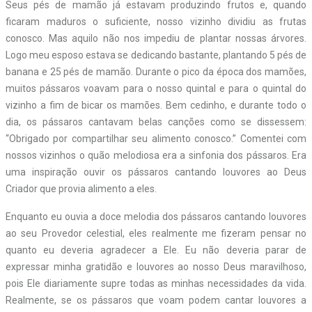
Seus pés de mamão já estavam produzindo frutos e, quando
ficaram maduros o suficiente, nosso vizinho dividiu as frutas
conosco. Mas aquilo não nos impediu de plantar nossas árvores.
Logo meu esposo estava se dedicando bastante, plantando 5 pés de
banana e 25 pés de mamão. Durante o pico da época dos mamões,
muitos pássaros voavam para o nosso quintal e para o quintal do
vizinho a fim de bicar os mamões. Bem cedinho, e durante todo o
dia, os pássaros cantavam belas canções como se dissessem:
“Obrigado por compartilhar seu alimento conosco.” Comentei com
nossos vizinhos o quão melodiosa era a sinfonia dos pássaros. Era
uma inspiração ouvir os pássaros cantando louvores ao Deus
Criador que provia alimento a eles.
Enquanto eu ouvia a doce melodia dos pássaros cantando louvores
ao seu Provedor celestial, eles realmente me fizeram pensar no
quanto eu deveria agradecer a Ele. Eu não deveria parar de
expressar minha gratidão e louvores ao nosso Deus maravilhoso,
pois Ele diariamente supre todas as minhas necessidades da vida.
Realmente, se os pássaros que voam podem cantar louvores a