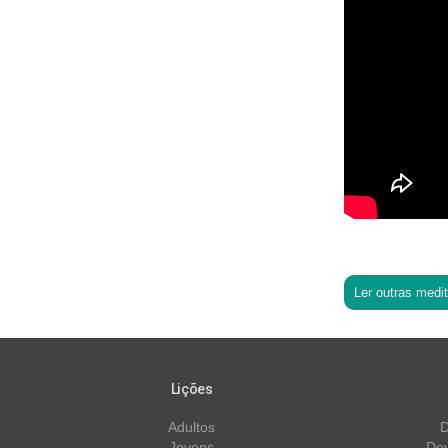
Ler outras medi
Lições
Adultos
D
Jovens
Dev