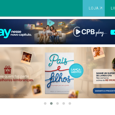
LOJA
⇱
LI