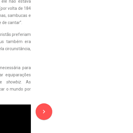
E ele não estava
(por volta de 184
inas, sambucas e
e de cantar”.
istãs preferiam
sus também era
a circunstância,
necessária para
ar equiparações
 de
showbiz
. As
ocar o mundo por
navigate_next