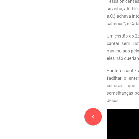
Tessalonicenses
sozinho, até fil
a.C.) achava in
saltérios”, e Ca
Um cristão do 
cantar sem in
manipulado pelo
eles não queria
É interessante
facilitar o en
culturais qu
semelhanças pod
Jesus.
navigate_before