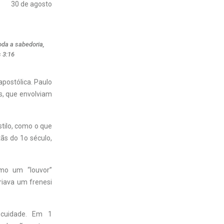
30 de agosto
da a sabedoria,
 3:16
apostólica. Paulo
is, que envolviam
tilo, como o que
tãs do 1o século,
mo um “louvor”
criava um frenesi
scuidade. Em 1