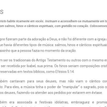
S
Cristo habite ricamente em vocês. Instruam e aconselhem-se mutuamente em to
om salmos, hinos e cânticos espirituais, com gratidão no coração. Colossenses
re fizeram parte da adoração a Deus, e não foi diferente com a igreja 
e havia diferentes tipos de música: salmos, hinos e cânticos espiritua
baixinho que a pessoa fazia no momento da oração.
 ser os tradicionais do Antigo Testamento ou outros com o mesmo es
ser recebida por Isabel, sua prima. Os hinos seriam composições cris
eservadas em textos bíblicos, como Efésios 5:14.
bém cantavam para seus deuses, mas não viam o cântico co
o. Para eles, a música tinha o poder de “manipular” o sagrado, pois 
 os deuses, fazendo-os atender aos pedidos por estarem em êxtase.
ém era associada a festivais idólatras, embriaguez e promi