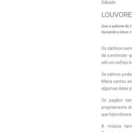
Sábado
LOUVORE
Que a palavra de 
louvando a Deus c
Os cânticos semp
dá a entender qu
até um solfejo 
Os salmos podem
Maria cantou ao 
algumas delas pr
Os pagãos tam
propriamente dit
que hipnotizava
A música tamb