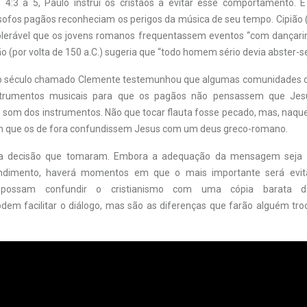
 4:3 a 5, Paulo instrui os cristãos a evitar esse comportamento. 
ósofos pagãos reconheciam os perigos da música de seu tempo. Cipião 
tolerável que os jovens romanos frequentassem eventos “com dançar
tão (por volta de 150 a.C.) sugeria que “todo homem sério devia abster-s
2o século chamado Clemente testemunhou que algumas comunidades cr
strumentos musicais para que os pagãos não pensassem que Je
 som dos instrumentos. Não que tocar flauta fosse pecado, mas, naquel
m que os de fora confundissem Jesus com um deus greco-romano.
 a decisão que tomaram. Embora a adequação da mensagem seja 
tendimento, haverá momentos em que o mais importante será evit
e possam confundir o cristianismo com uma cópia barata
em facilitar o diálogo, mas são as diferenças que farão alguém tr