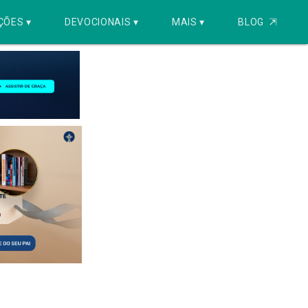
ÇÕES ▾
DEVOCIONAIS ▾
MAIS ▾
BLOG
⇱