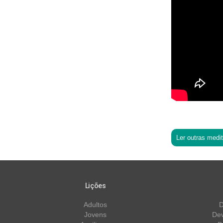
Ler outras medi
Lições
Adultos
D
Jovens
Dev