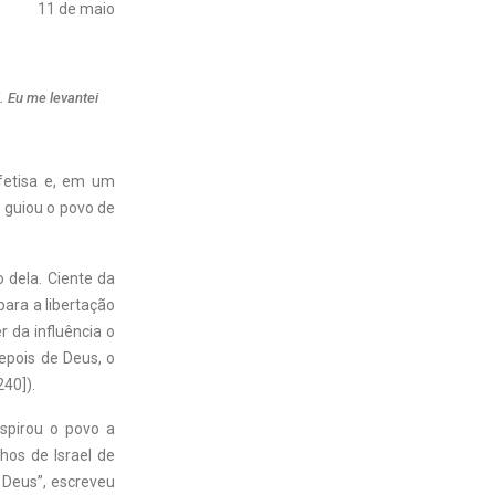
11 de maio
. Eu me levantei
fetisa e, em um
 guiou o povo de
 dela. Ciente da
para a libertação
 da influência o
Depois de Deus, o
240]).
nspirou o povo a
os de Israel de
e Deus”, escreveu