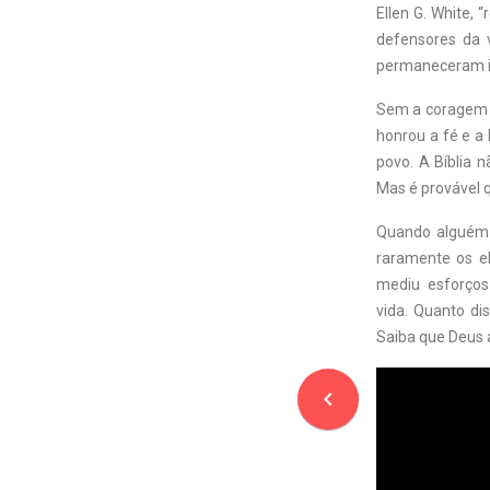
Ellen G. White,
defensores da 
permaneceram in
Sem a coragem de
honrou a fé e a 
povo. A Bíblia 
Mas é provável 
Quando alguém r
raramente os e
mediu esforços
vida. Quanto di
Saiba que Deus 
navigate_before