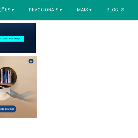
ÇÕES ▾
DEVOCIONAIS ▾
MAIS ▾
BLOG
⇱