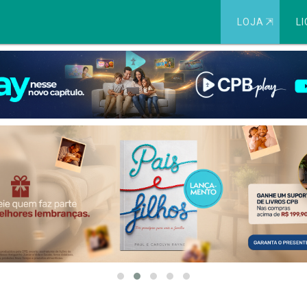
LOJA
⇱
LI