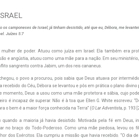
ISRAEL
o os camponeses de Israel; já tinham desistido, até que eu, Débora, me levantei
l. Juízes 5:7
 mulher de poder. Atuou como juíza em Israel. Ela também era pro
ão e angústia, atuou como uma mãe para a nação. Em seu ministério,
lito sangrento contra Jabim, um dos reis cananeus.
chegou, o povo a procurou, pois sabia que Deus atuava por intermédio
 recebido do Céu, Débora se levantou e pôs em prática o plano divino 
e momento, Deus a usou como uma mãe protetora e sábia, cujo poder
eiro é incapaz de superar. Não é à toa que Ellen G. White escreveu: “
ra o bem é a maior força conhecida na Terra” (
O Lar Adventista
, p. 193 [
u quando a maioria já havia desistido. Motivada pela fé em Deus, i
ar no braço do Todo-Poderoso. Como uma mãe piedosa, levou os filh
hor dos Exércitos. Ela cumpriu a missão que havia recebido. “O dia d