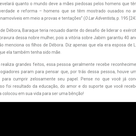
 “revelará quanto o mundo deve a mães piedosas pelos homens que têm 
verdade e reforma – homens que se têm mostrado ousados no av
amovíveis em meio a provas e tentações” (
O Lar Adventista
, p. 195 [24
 Débora, Baraque teria recuado diante do desafio de liderar o exércit
bravura dessa nobre mulher, pois a vitória sobre Jabim garantiu 40 a
não menciona os filhos de Débora. Diz apenas que ela era esposa de La
que ela também tenha sido mãe.
ealiza grandes feitos, essa pessoa geralmente recebe reconhecime
logiadores param para pensar que, por trás dessa pessoa, houve 
 para cumprir zelosamente seu papel. Pense no que você já co
sso foi resultado da educação, do amor e do suporte que você rec
a colocou em sua vida para ser uma bênção!