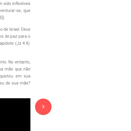
sido inflexíveis
enturar-se, que
3]).
o de Israel. Deus
nos de paz para o
pidote (Jz 4:4).
nto. No entanto,
uma mãe que não
nquistou em sua
ebeu de sua mãe?
navigate_next