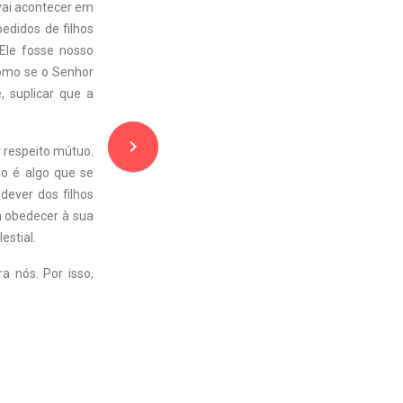
vai acontecer em
didos de filhos
Ele fosse nosso
 como se o Senhor
 suplicar que a
navigate_next
r respeito mútuo.
ão é algo que se
dever dos filhos
m obedecer à sua
estial.
a nós. Por isso,