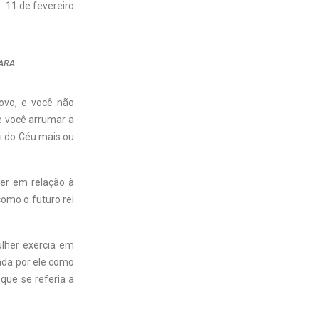
11 de fevereiro
 ARA
novo, e você não
e você arrumar a
i do Céu mais ou
er em relação à
como o futuro rei
ulher exercia em
ada por ele como
que se referia a