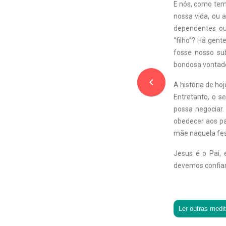
E nós, como tem
nossa vida, ou
dependentes ou
“filho”? Há gent
fosse nosso su
bondosa vontade 
navigate_before
A história de ho
Entretanto, o s
possa negociar.
obedecer aos pa
mãe naquela fest
Jesus é o Pai, 
devemos confiar
Ler outras medi