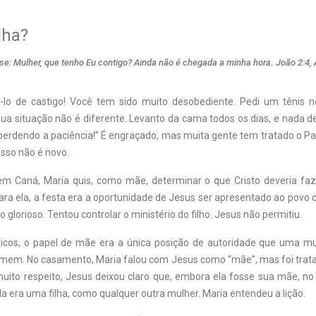
lha?
se: Mulher, que tenho Eu contigo? Ainda não é chegada a minha hora. João 2:4,
á-lo de castigo! Você tem sido muito desobediente. Pedi um tênis 
ua situação não é diferente. Levanto da cama todos os dias, e nada d
perdendo a paciência!” É engraçado, mas muita gente tem tratado o Pa
isso não é novo.
m Caná, Maria quis, como mãe, determinar o que Cristo deveria faz
Para ela, a festa era a oportunidade de Jesus ser apresentado ao povo 
 glorioso. Tentou controlar o ministério do filho. Jesus não permitiu.
icos, o papel de mãe era a única posição de autoridade que uma m
mem. No casamento, Maria falou com Jesus como “mãe”, mas foi trat
uito respeito, Jesus deixou claro que, embora ela fosse sua mãe, no 
ela era uma filha, como qualquer outra mulher. Maria entendeu a lição.