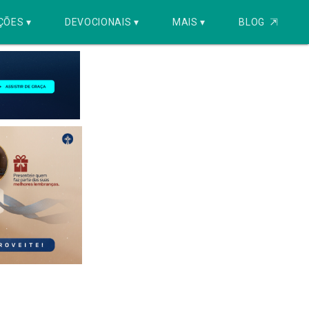
ÇÕES ▾
DEVOCIONAIS ▾
MAIS ▾
BLOG
⇱