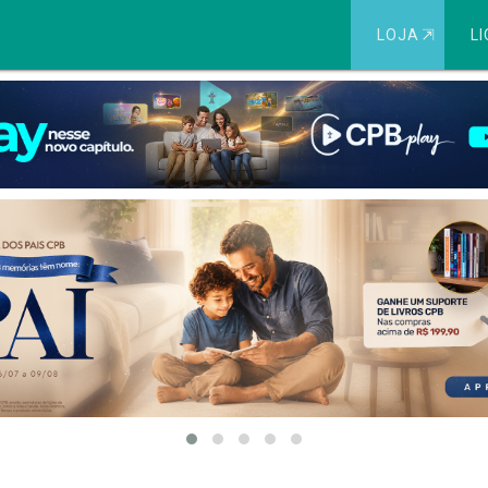
LOJA
⇱
LI