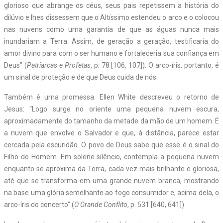
glorioso que abrange os céus, seus pais repetissem a história do
dilúvio e lhes dissessem que o Altíssimo estendeu o arco e o colocou
nas nuvens como uma garantia de que as águas nunca mais
inundariam a Terra. Assim, de geração a geração, testificaria do
amor divino para com o ser humano e fortaleceria sua confiança em
Deus” (
Patriarcas e Profetas
, p. 78 [106, 107]). O arco-íris, portanto, é
um sinal de proteção e de que Deus cuida de nós.
Também é uma promessa. Ellen White descreveu o retorno de
Jesus: “Logo surge no oriente uma pequena nuvem escura,
aproximadamente do tamanho da metade da mão de um homem. É
a nuvem que envolve o Salvador e que, à distância, parece estar
cercada pela escuridão. O povo de Deus sabe que esse é o sinal do
Filho do Homem. Em solene silêncio, contempla a pequena nuvem
enquanto se aproxima da Terra, cada vez mais brilhante e gloriosa,
até que se transforma em uma grande nuvem branca, mostrando
na base uma glória semelhante ao fogo consumidor e, acima dela, o
arco-íris do concerto” (
O Grande Conflito
, p. 531 [640, 641]).