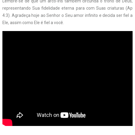
Lembre-se de que um arco-íris também circunda o trono de Deus,
representando Sua fidelidade eterna para com Suas criaturas (Ap
4:3). Agradeça hoje ao Senhor o Seu amor infinito e decida ser fiel a
Ele, assim como Ele é fiel a você.