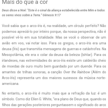
Mais do que a cor
Deus disse a Noé: “Este é o sinal da aliança estabelecida entre Mim e todos
os seres vivos sobre a Terra.” Gênesis 9:17
V
ocê sabia que o arco-íris é, na realidade, um círculo perfeito? Não
podemos apreciá-lo por inteiro porque, da nossa perspectiva, não é
possível vê-lo em sua totalidade. Mas se você o observar de um
avião em voo, vai notar isso. Para os gregos, o arco-íris era uma
deusa (Íris) que transmitia mensagens de guerras e catástrofes. Na
Mesopotâmia, ele era o colar da deusa da beleza (Ishtar). Para os
irlandeses, nas extremidades do arco-íris existe um caldeirão cheio
de moedas de ouro muito bem guardado por um duende. Para os
amantes de trilhas sonoras, a canção
Over the Rainbow
(Além do
Arco-íris) representa um dos maiores sucessos da música norte-
americana.
No entanto, o arco-íris é muito mais que a refração da luz: é um
símbolo. Como diz Ellen G. White, “era plano de Deus que, quando os
filhos das gerações posteriores perguntassem o significado do arco