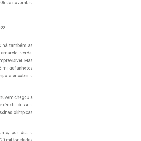
06 de novembro
:22
as há também as
amarelo, verde,
mprevisível. Mas
5 mil gafanhotos
empo e encobrir o
a nuvem chegou a
exército desses,
iscinas olímpicas
me, por dia, o
20 mil toneladas