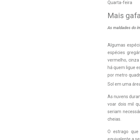
Quarta-feira
Mais gaf
As maldades do ím
Algumas espéci
espécies gregá
vermelho, cinza
há quem ligue e
por metro quadra
Sol em uma áre
As nuvens duram
voar dois mil q
seriam necessári
cheias.
O estrago que
equivalente a s