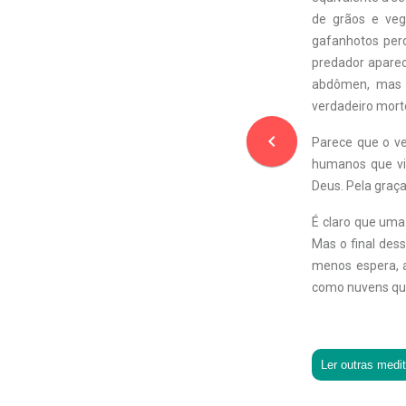
de grãos e veg
gafanhotos per
predador apare
abdômen, mas o
verdadeiro mort
navigate_before
Parece que o ve
humanos que vi
Deus. Pela graç
É claro que uma 
Mas o final dess
menos espera, 
como nuvens que
Ler outras medi