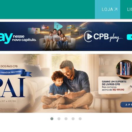
LOJA
⇱
LI