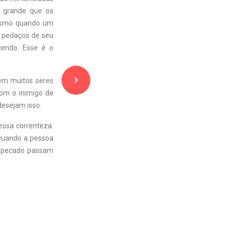
o grande que os
mesmo quando um
 pedaços de seu
cendo. Esse é o
navigate_next
tem muitos seres
om o inimigo de
desejam isso.
 essa correnteza.
. Quando a pessoa
o pecado passam