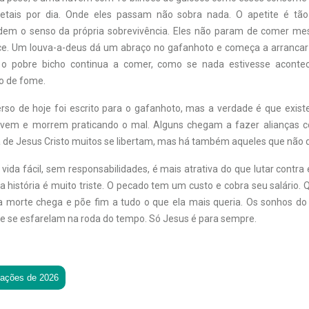
etais por dia. Onde eles passam não sobra nada. O apetite é tã
dem o senso da própria sobrevivência. Eles não param de comer 
ce. Um louva-a-deus dá um abraço no gafanhoto e começa a arrancar
 pobre bicho continua a comer, como se nada estivesse aconte
o de fome.
rso de hoje foi escrito para o gafanhoto, mas a verdade é que exis
vem e morrem praticando o mal. Alguns chegam a fazer alianças c
a de Jesus Cristo muitos se libertam, mas há também aqueles que não 
vida fácil, sem responsabilidades, é mais atrativa do que lutar contra
a história é muito triste. O pecado tem um custo e cobra seu salário
a morte chega e põe fim a tudo o que ela mais queria. Os sonhos d
 se esfarelam na roda do tempo. Só Jesus é para sempre.
tações de 2026