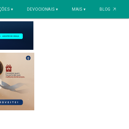
ÇÕES ▾
DEVOCIONAIS ▾
MAIS ▾
BLOG
⇱