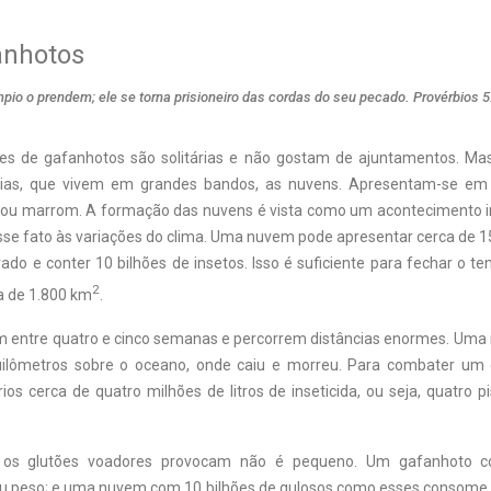
anhotos
pio o prendem; ele se torna prisioneiro das cordas do seu pecado. Provérbios 5
es de gafanhotos são solitárias e não gostam de ajuntamentos. M
rias, que vivem em grandes bandos, as nuvens. Apresentam-se em 
 ou marrom. A formação das nuvens é vista como um acontecimento i
sse fato às variações do clima. Uma nuvem pode apresentar cerca de 1
do e conter 10 bilhões de insetos. Isso é suficiente para fechar o t
2
a de 1.800 km
.
 entre quatro e cinco semanas e percorrem distâncias enormes. Um
uilômetros sobre o oceano, onde caiu e morreu. Para combater um 
os cerca de quatro milhões de litros de inseticida, ou seja, quatro p
 os glutões voadores provocam não é pequeno. Um gafanhoto co
eu peso; e uma nuvem com 10 bilhões de gulosos como esses consome 