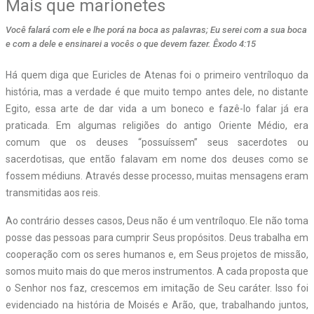
Mais que marionetes
Você falará com ele e lhe porá na boca as palavras; Eu serei com a sua boca
e com a dele e ensinarei a vocês o que devem fazer. Êxodo 4:15
H
á quem diga que Euricles de Atenas foi o primeiro ventríloquo da
história, mas a verdade é que muito tempo antes dele, no distante
Egito, essa arte de dar vida a um boneco e fazê-lo falar já era
praticada. Em algumas religiões do antigo Oriente Médio, era
comum que os deuses “possuíssem” seus sacerdotes ou
sacerdotisas, que então falavam em nome dos deuses como se
fossem médiuns. Através desse processo, muitas mensagens eram
transmitidas aos reis.
Ao contrário desses casos, Deus não é um ventríloquo. Ele não toma
posse das pessoas para cumprir Seus propósitos. Deus trabalha em
cooperação com os seres humanos e, em Seus projetos de missão,
somos muito mais do que meros instrumentos. A cada proposta que
o Senhor nos faz, crescemos em imitação de Seu caráter. Isso foi
evidenciado na história de Moisés e Arão, que, trabalhando juntos,