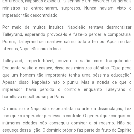
Enfurecido, Napoleão explodiu: “O senhor é um covarde!” Os demais
ministros se entreolharam, surpresos. Nunca haviam visto o
imperador tão descontrolado.
Por meio de muitos insultos, Napoleão tentava desmoralizar
Talleyrand, esperando provocá-lo e fazê-lo perder a compostura.
Porém, Talleyrand se manteve calmo todo o tempo. Após muitas
ofensas, Napoleão saiu do local.
Talleyrand, imperturbável, cruzou o salão com tranquilidade.
Enquanto vestia o casaco, disse aos ministros atônitos: “Que pena
que um homem tão importante tenha uma péssima educação.”
Apesar disso, Napoleão não o puniu. Mas a notícia de que o
imperador havia perdido o controle enquanto Talleyrand o
humilhava espalhou-se por Paris.
O ministro de Napoleão, especialista na arte da dissimulação, fez
com que o imperador perdesse o controle. O general que conquistou
inúmeras cidades não conseguiu dominar a si mesmo. Não se
esqueça dessa lição. O domínio próprio faz parte do fruto do Espírito