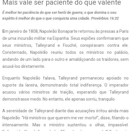
Mais vale ser paciente do que valente
É melhor ter paciência do que ser herói de guerra; o que domina o seu
espírito é melhor do que o que conquista uma cidade. Provérbios 16:32
E
m janeiro de 1808, Napoleão Bonaparte retornou às pressas a Paris
de uma incursão militar na Espanha. Seus espiões confirmaram que
seus ministros, Talleyrand e Fouché, conspiravam contra ele.
Consternado, Napoleão reuniu todos os ministros no palácio,
andando de um lado para o outro e amaldiçoando os traidores, sem
acusá-los diretamente.
Enquanto Napoleão falava, Talleyrand permaneceu apoiado no
suporte da lareira, demonstrando total indiferença. O imperador
acusou vários ministros de traição, esperando que Talleyrand
demonstrasse medo. No entanto, ele apenas sorriu, tranquilo.
A serenidade de Talleyrand diante das acusações irritou ainda mais
Napoleão. “Há ministros que querem me ver morto!”, disse, fitando-o
intensamente. Mas o ministro sustentou o olhar, impassível.