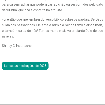
para cá sem achar que podem cair ao chão ou ser comidos pelo gato
da vizinha, que fica à espreita no arbusto.
Foi então que me lembrei do verso bíblico sobre os pardais. Se Deus
cuida dos passarinhos, Ele ama a mim e a minha família ainda mais,
e também cuida de nós! Temos muito mais valor diante Dele do que
as aves.
Shirley C. Iheanacho
Ler outras meditações de 2026