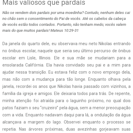
Mais valiosos que pardais
Não se vendem dois pardais por uma moedinha? Contudo, nenhum deles cai
no chão sem o consentimento do Pai de vocês. Até os cabelos da cabeça
de vocês estão todos contados. Portanto, não tenham medo; vocês valem
mais do que muitos pardais! Mateus 10:29-31
Da janela do quarto dele, eu observava meu neto Nikolas entrando
no ônibus escolar, naquele que seria seu último percurso de ônibus
escolar em Lisle, Illinois. Ele e sua mãe se mudariam para a
ensolarada Califórnia. Ela havia convidado seu pai e a mim para
ajudar nessa transição. Eu estava feliz com o novo emprego dela,
mas não com a mudança para tão longe. Enquanto olhava pela
janela, recordei os anos que Nikolas havia passado com vizinhos, a
família da igreja e amigos. Ele deixaria todos para trás. De repente,
minha atenção foi atraída para o laguinho próximo, no qual dois
patos faziam o seu “cruzeiro” pela água, sem a menor preocupação
com a vida. Enquanto nadavam daqui para lá, a ondulação da água
alcançava a margem do lago. Observei enquanto o processo se
repetia. Nas árvores próximas, duas avezinhas gorjeavam suas