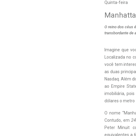
Quinta-feira
Manhatt
O reino dos céus 
transbordante de 
I
magine que voc
Localizada no c
você tem intere
as duas princip
Nasdaq. Além dis
ao Empire State
imobiliária, poi
dólares o metro
O nome “Manhatt
Contudo, em
24
Peter Minuit 
equivalentes a 