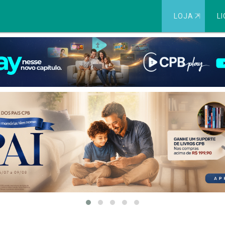
LOJA
⇱
LI