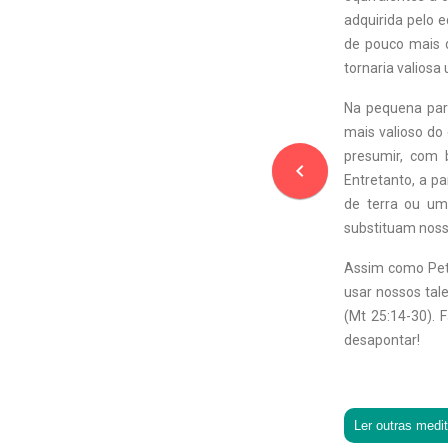
adquirida pelo e
de pouco mais d
tornaria valiosa 
Na pequena pará
mais valioso do
presumir, com 
navigate_before
Entretanto, a p
de terra ou um
substituam noss
Assim como Pete
usar nossos tal
(Mt 25:14-30). 
desapontar!
Ler outras medi