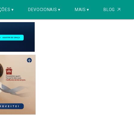
ÇÕES ▾
DEVOCIONAIS ▾
MAIS ▾
BLOG
⇱