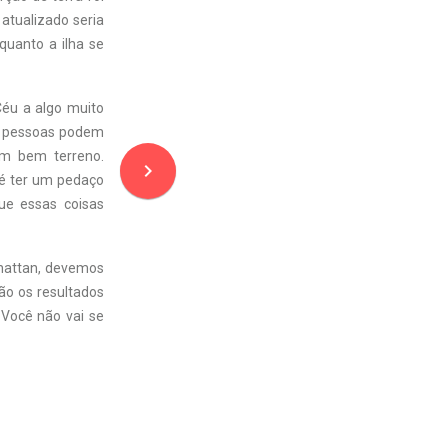
 atualizado seria
quanto a ilha se
Céu a algo muito
as pessoas podem
um bem terreno.
navigate_next
 é ter um pedaço
ue essas coisas
nhattan, devemos
ão os resultados
 Você não vai se