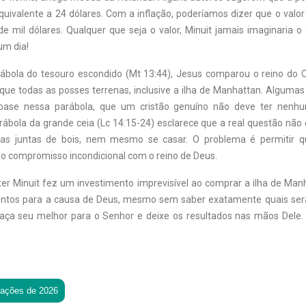
quivalente a 24 dólares. Com a inflação, poderíamos dizer que o valor
e mil dólares. Qualquer que seja o valor, Minuit jamais imaginaria o 
um dia!
bola do tesouro escondido (Mt 13:44), Jesus comparou o reino do 
 que todas as posses terrenas, inclusive a ilha de Manhattan. Algum
base nessa parábola, que um cristão genuíno não deve ter nenh
arábola da grande ceia (Lc 14:15-24) esclarece que a real questão não
as juntas de bois, nem mesmo se casar. O problema é permitir q
o compromisso incondicional com o reino de Deus.
r Minuit fez um investimento imprevisível ao comprar a ilha de Ma
entos para a causa de Deus, mesmo sem saber exatamente quais ser
Faça seu melhor para o Senhor e deixe os resultados nas mãos Dele.
tações de 2026