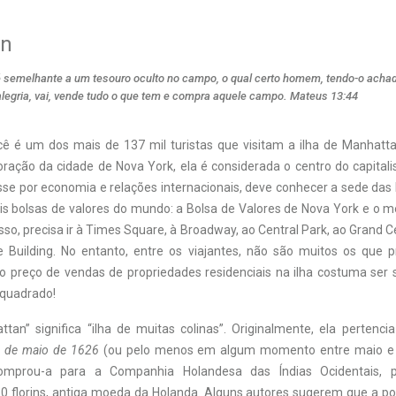
an
é semelhante a um tesouro oculto no campo, o qual certo homem, tendo-o achad
alegria, vai, vende tudo o que tem e compra aquele campo. Mateus 13:44
ê é um dos mais de 137 mil turistas que visitam a ilha de Manhatta
oração da cidade de Nova York, ela é considerada o centro do capital
sse por economia e relações internacionais, deve conhecer a sede das
ais bolsas de valores do mundo: a Bolsa de Valores de Nova York e o 
so, precisa ir à Times Square, à Broadway, ao Central Park, ao Grand C
 Building. No entanto, entre os viajantes, não são muitos os que
s o preço de vendas de propriedades residenciais na ilha costuma ser 
 quadrado!
an” significa “ilha de muitas colinas”. Originalmente, ela pertencia
 de maio de 1626
(ou pelo menos em algum momento entre maio e 
comprou-a para a Companhia Holandesa das Índias Ocidentais, p
60 florins, antiga moeda da Holanda. Alguns autores sugerem que a por