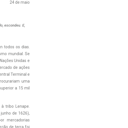
24 de maio
o, escondeu. E,
n todos os dias.
ismo mundial. Se
 Nações Unidas e
mercado de ações
entral Terminal e
 procurariam uma
superior a 15 mil
 à tribo Lenape.
junho de 1626),
or mercadorias
ção de terra foi