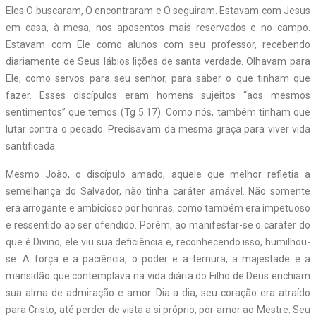
Eles O buscaram, O encontraram e O seguiram. Estavam com Jesus
em casa, à mesa, nos aposentos mais reservados e no campo.
Estavam com Ele como alunos com seu professor, recebendo
diariamente de Seus lábios lições de santa verdade. Olhavam para
Ele, como servos para seu senhor, para saber o que tinham que
fazer. Esses discípulos eram homens sujeitos “aos mesmos
sentimentos” que temos (Tg 5:17). Como nós, também tinham que
lutar contra o pecado. Precisavam da mesma graça para viver vida
santificada.
Mesmo João, o discípulo amado, aquele que melhor refletia a
semelhança do Salvador, não tinha caráter amável. Não somente
era arrogante e ambicioso por honras, como também era impetuoso
e ressentido ao ser ofendido. Porém, ao manifestar-se o caráter do
que é Divino, ele viu sua deficiência e, reconhecendo isso, humilhou-
se. A força e a paciência, o poder e a ternura, a majestade e a
mansidão que contemplava na vida diária do Filho de Deus enchiam
sua alma de admiração e amor. Dia a dia, seu coração era atraído
para Cristo, até perder de vista a si próprio, por amor ao Mestre. Seu