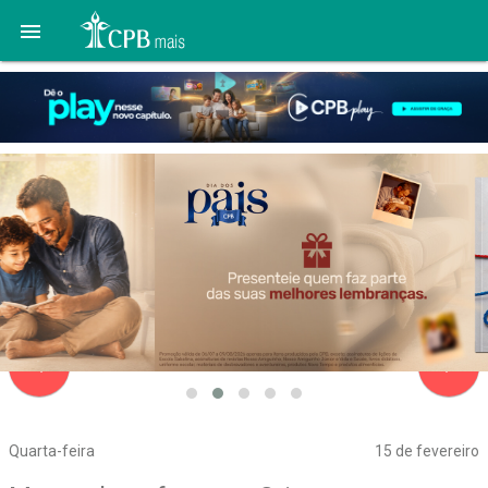

navigate_before
navigate_next
Quarta-feira
15 de fevereiro