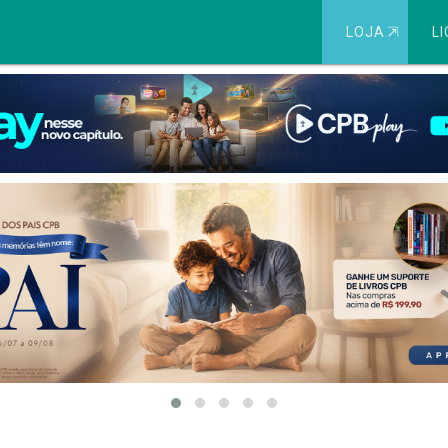
LOJA
⇱
LI