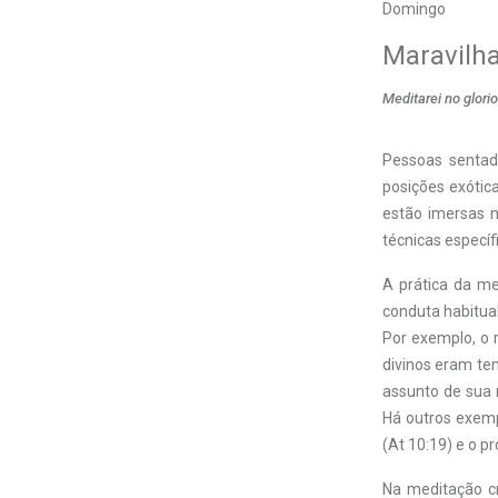
Domingo
Maravilha
Meditarei no glor
Pessoas sentad
posições exótic
estão imersas n
técnicas específ
A prática da m
conduta habitual
Por exemplo, o r
divinos eram te
assunto de sua 
Há outros exemp
(At 10:19) e o p
Na meditação cr