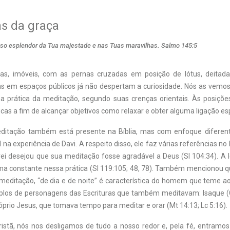
s da graça
ioso esplendor da Tua majestade e nas Tuas maravilhas. Salmo 145:5
as, imóveis, com as pernas cruzadas em posição de lótus, deitad
as em espaços públicos já não despertam a curiosidade. Nós as vem
a prática da meditação, segundo suas crenças orientais. Às posiçõe
icas a fim de alcançar objetivos como relaxar e obter alguma ligação espi
editação também está presente na Bíblia, mas com enfoque diferent
 na experiência de Davi. A respeito disso, ele faz várias referências no 
ei desejou que sua meditação fosse agradável a Deus (Sl 104:34). A l
ma constante nessa prática (Sl 119:105; 48, 78). Também mencionou qu
meditação, “de dia e de noite” é característica do homem que teme ao 
los de personagens das Escrituras que também meditavam: Isaque (
róprio Jesus, que tomava tempo para meditar e orar (Mt 14:13; Lc 5:16).
istã, nós nos desligamos de tudo a nosso redor e, pela fé, entramo