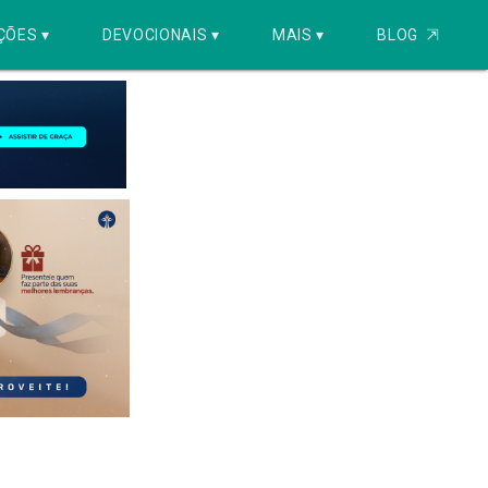
ÇÕES ▾
DEVOCIONAIS ▾
MAIS ▾
BLOG
⇱