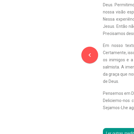
Deus. Permitimo
nossa visão esp
Nessa experiênc
Jesus. Então n
Precisamos dess
Em nosso text
Certamente, isso
navigate_before
os inimigos e a
salmista. A ime
da graça que no
de Deus.
Pensemos em Deu
Deliciemo-nos 
Sejamos-Lhe agr
Ler outras medi