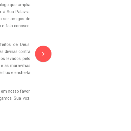
álogo que amplia
r à Sua Palavra.
ca ser amigos de
e fala conosco.
eitos de Deus.
es divinas contra
navigate_next
mos levados pelo
 e as maravilhas
rfluo e enchê-la
 em nosso favor.
uçamos Sua voz.