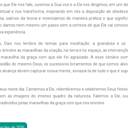
s que Ele nos fale, ouvimos a Sua voz e a Ele nos dirigimos, em um di
iritual e nos transforma, inspirando em nós a disposição de obedece
ia, saímos da teoria e vivenciamos de maneira prática o que signifi
ão damos nem mesmo um passo sem a certeza de que Ele vai conosco 
a experiência.
o, Davi nos lembra de temas para meditação: a grandeza e os f
 envolve as maravilhas da criação, na terra e no espaço, as intervençõ
 maravilha da graça com que ele foi agraciado. A esse cenário so
nsidão do mesmo Deus, os sucessivos livramentos de que somos alvo
s alcança devem capturar nossa mente, esvaziá-la de tudo o que é supé
s neste dia. Cantemos a Ele, relembremos e celebremos Seus feitos
com as imagens do imenso quadro da natureza. Falemos a Ele, o
adecidos pelas maravilhas da graça com que nos envolve.
tações de 2026