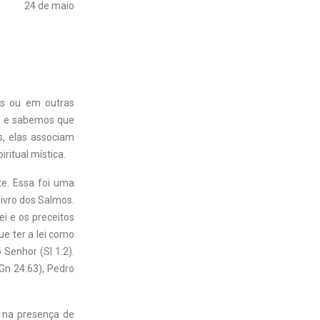
24 de maio
as ou em outras
os e sabemos que
s, elas associam
ritual mística.
e. Essa foi uma
livro dos Salmos.
ei e os preceitos
e ter a lei como
Senhor (Sl 1:2).
Gn 24:63), Pedro
s na presença de