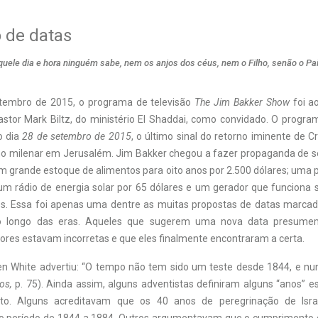
 de datas
quele dia e hora ninguém sabe, nem os anjos dos céus, nem o Filho, senão o Pa
etembro de 2015, o programa de televisão
The Jim Bakker Show
foi a
stor Mark Biltz, do ministério El Shaddai, como convidado. O progr
o dia
28 de setembro de 2015
, o último sinal do retorno iminente de C
no milenar em Jerusalém. Jim Bakker chegou a fazer propaganda de 
m grande estoque de alimentos para oito anos por 2.500 dólares; uma 
 um rádio de energia solar por 65 dólares e um gerador que funciona
es. Essa foi apenas uma dentre as muitas propostas de datas marca
o longo das eras. Aqueles que sugerem uma nova data presume
iores estavam incorretas e que eles finalmente encontraram a certa.
en White advertiu: “O tempo não tem sido um teste desde 1844, e nu
os,
p. 75). Ainda assim, alguns adventistas definiram alguns “anos” es
sto. Alguns acreditavam que os 40 anos de peregrinação de Isra