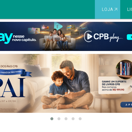
LOJA
⇱
LI