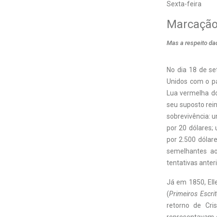
Sexta-feira
Marcação
Mas a respeito da
N
o dia 18 de s
Unidos com o pa
Lua vermelha d
seu suposto rei
sobrevivência: u
por 20 dólares;
por 2.500 dólar
semelhantes a
tentativas anter
Já em 1850, Ell
(
Primeiros Escrit
retorno de Cri