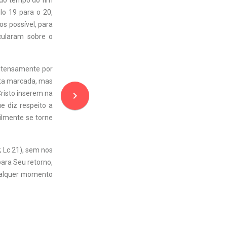
do tempo do fim
lo 19 para o 20,
s possível, para
cularam sobre o
ntensamente por
ata marcada, mas
Cristo inserem na
navigate_next
ue diz respeito a
ilmente se torne
; Lc 21), sem nos
ara Seu retorno,
qualquer momento