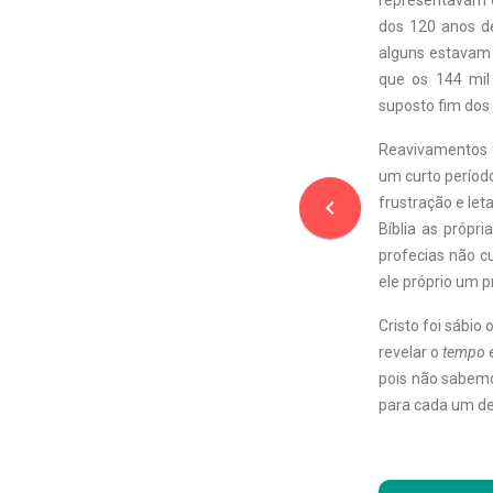
representavam 
dos 120 anos de
alguns estavam 
que os 144 mil
suposto fim dos 
Reavivamentos 
um curto períod
frustração e let
navigate_before
Bíblia as própri
profecias não c
ele próprio um p
Cristo foi sábi
revelar o
tempo
pois não sabemo
para cada um de