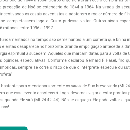
o período de 1844 a 1884. Outros argumentavam que o cumprimento 
 pregação de Noé se estenderia de 1844 a 1964. Na virada do sécu
incentivando os casais adventistas a adotarem o maior número de filho
 se completassem logo e Cristo pudesse voltar. Outros ainda espe
6 mil anos entre 1996 e 1997.
fundamentados no tempo são semelhantes a um cometa que brilha i
o e então desaparece no horizonte. Grande empolgação antecede a d
argia espiritual a sucedem. Aqueles que marcam datas para a volta de 
as opiniões especulativas. Conforme declarou Gerhard F. Hasel, “no q
umpridas, sempre se corre o risco de que o intérprete especule ou sut
rofeta”.
o o bastante para mencionar somente os
sinais
de Sua breve vinda (Mt 24
em que esse evento acontecerá. Logo, devemos vigiar e estar prontos p
s quando Ele virá (Mt 24:42, 44). Não se esqueça: Ele pode voltar a 
 nós!