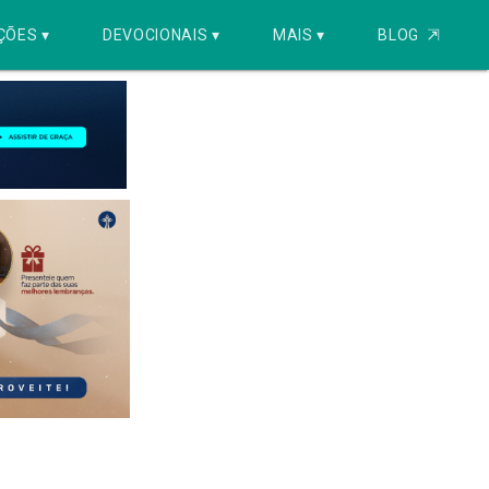
ÇÕES ▾
DEVOCIONAIS ▾
MAIS ▾
BLOG
⇱