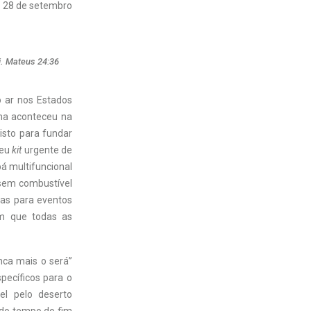
28 de setembro
i. Mateus 24:36
o ar nos Estados
ama aconteceu na
risto para fundar
seu
kit
urgente de
pá multifuncional
 sem combustível
das para eventos
m que todas as
nca mais o será”
pecíficos para o
el pelo deserto