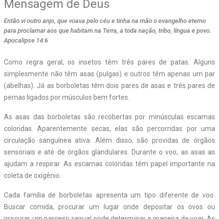
Mensagem de Deus
Então vi outro anjo, que voava pelo céu e tinha na mão o evangelho eterno
para proclamar aos que habitam na Terra, a toda nação, tribo, língua e povo.
Apocalipse 14:6
Como regra geral, os insetos têm três pares de patas. Alguns
simplesmente não têm asas (pulgas) e outros têm apenas um par
(abelhas). Já as borboletas têm dois pares de asas e três pares de
pernas ligados por músculos bem fortes.
As asas das borboletas são recobertas por minúsculas escamas
coloridas. Aparentemente secas, elas são percorridas por uma
circulação sanguínea ativa. Além disso, são providas de órgãos
sensoriais e até de órgãos glandulares. Durante o voo, as asas as
ajudam a respirar. As escamas coloridas têm papel importante na
coleta de oxigênio.
Cada família de borboletas apresenta um tipo diferente de voo.
Buscar comida, procurar um lugar onde depositar os ovos ou
procurar um parceiro sexual pode determinar a maneira de voar. As