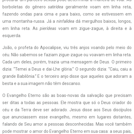
borboletas do gênero
satirídea
geralmente voam em linha reta,
fazendo ondas para cima e para baixo, como se estivessem em
uma montanha-russa. Já a
ninfalídea
dá mergulhos baixos, longos,
em linha reta. As
pierídeas
voam em zigue-zague, à direita e à
esquerda.
João, o profeta do Apocalipse, viu três anjos voando pelo meio do
céu. Não sabemos se faziam zigue-zague ou voavam em linha reta.
Cada um deles, porém, trazia uma mensagem de Deus. O primeiro
dizia: “Temei a Deus e dai-Lhe glória.” O segundo dizia: “Caiu, caiu a
grande Babilônia.” E o terceiro anjo disse que aqueles que adoram a
besta e a sua imagem não têm descanso.
O Evangelho Eterno são as boas-novas da salvação que precisam
ser ditas a todas as pessoas. Ele mostra que só o Deus criador do
céu e da Terra deve ser adorado. Jesus disse aos Seus discípulos
que anunciassem esse evangelho, mesmo em lugares distantes,
falando de Seu amor a pessoas desconhecidas. Mas você também
pode mostrar o amor do Evangelho Eterno em sua casa: a seus pais,