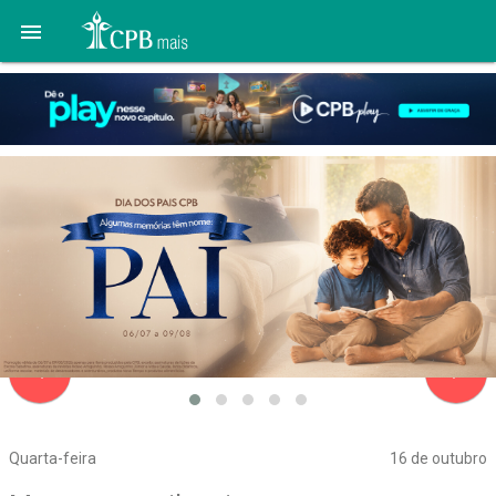

navigate_before
navigate_next
Quarta-feira
16 de outubro