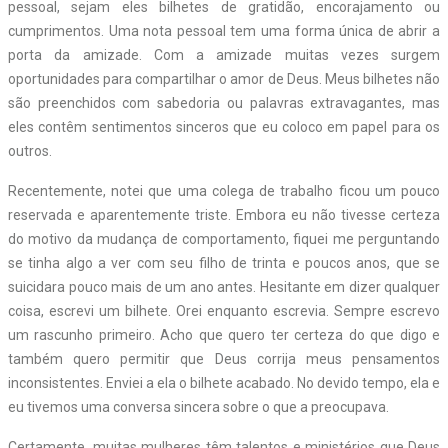
pessoal, sejam eles bilhetes de gratidão, encorajamento ou
cumprimentos. Uma nota pessoal tem uma forma única de abrir a
porta da amizade. Com a amizade muitas vezes surgem
oportunidades para compartilhar o amor de Deus. Meus bilhetes não
são preenchidos com sabedoria ou palavras extravagantes, mas
eles contêm sentimentos sinceros que eu coloco em papel para os
outros.
Recentemente, notei que uma colega de trabalho ficou um pouco
reservada e aparentemente triste. Embora eu não tivesse certeza
do motivo da mudança de comportamento, fiquei me perguntando
se tinha algo a ver com seu filho de trinta e poucos anos, que se
suicidara pouco mais de um ano antes. Hesitante em dizer qualquer
coisa, escrevi um bilhete. Orei enquanto escrevia. Sempre escrevo
um rascunho primeiro. Acho que quero ter certeza do que digo e
também quero permitir que Deus corrija meus pensamentos
inconsistentes. Enviei a ela o bilhete acabado. No devido tempo, ela e
eu tivemos uma conversa sincera sobre o que a preocupava.
Certamente, muitas mulheres têm talentos e ministérios que Deus