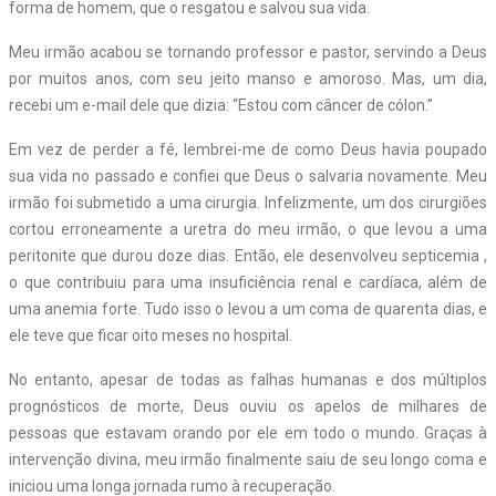
forma de homem, que o resgatou e salvou sua vida.
Meu irmão acabou se tornando professor e pastor, servindo a Deus
por muitos anos, com seu jeito manso e amoroso. Mas, um dia,
recebi um e-mail dele que dizia: “Estou com câncer de cólon.”
Em vez de perder a fé, lembrei-me de como Deus havia poupado
sua vida no passado e confiei que Deus o salvaria novamente. Meu
irmão foi submetido a uma cirurgia. Infelizmente, um dos cirurgiões
cortou erroneamente a uretra do meu irmão, o que levou a uma
peritonite que durou doze dias. Então, ele desenvolveu septicemia ,
o que contribuiu para uma insuficiência renal e cardíaca, além de
uma anemia forte. Tudo isso o levou a um coma de quarenta dias, e
ele teve que ficar oito meses no hospital.
No entanto, apesar de todas as falhas humanas e dos múltiplos
prognósticos de morte, Deus ouviu os apelos de milhares de
pessoas que estavam orando por ele em todo o mundo. Graças à
intervenção divina, meu irmão finalmente saiu de seu longo coma e
iniciou uma longa jornada rumo à recuperação.