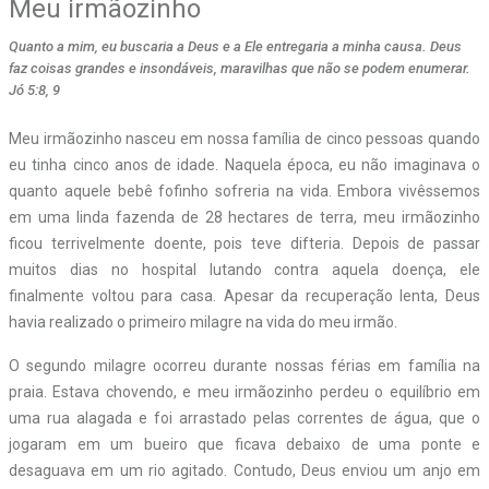
Meu irmãozinho
Quanto a mim, eu buscaria a Deus e a Ele entregaria a minha causa. Deus
faz coisas grandes e insondáveis, maravilhas que não se podem enumerar.
Jó 5:8, 9
Meu irmãozinho nasceu em nossa família de cinco pessoas quando
eu tinha cinco anos de idade. Naquela época, eu não imaginava o
quanto aquele bebê fofinho sofreria na vida. Embora vivêssemos
em uma linda fazenda de 28 hectares de terra, meu irmãozinho
ficou terrivelmente doente, pois teve difteria. Depois de passar
muitos dias no hospital lutando contra aquela doença, ele
finalmente voltou para casa. Apesar da recuperação lenta, Deus
havia realizado o primeiro milagre na vida do meu irmão.
O segundo milagre ocorreu durante nossas férias em família na
praia. Estava chovendo, e meu irmãozinho perdeu o equilíbrio em
uma rua alagada e foi arrastado pelas correntes de água, que o
jogaram em um bueiro que ficava debaixo de uma ponte e
desaguava em um rio agitado. Contudo, Deus enviou um anjo em