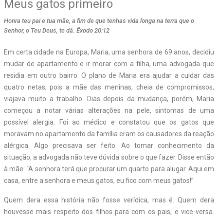
Meus gatos primeiro
Honra teu pai e tua mãe, a fim de que tenhas vida longa na terra que o
Senhor, o Teu Deus, te dá. Êxodo 20:12
E
m certa cidade na Europa, Maria, uma senhora de 69 anos, decidiu
mudar de apartamento e ir morar com a filha, uma advogada que
residia em outro bairro. O plano de Maria era ajudar a cuidar das
quatro netas, pois a mãe das meninas, cheia de compromissos,
viajava muito a trabalho. Dias depois da mudança, porém, Maria
começou a notar várias alterações na pele, sintomas de uma
possível alergia. Foi ao médico e constatou que os gatos que
moravam no apartamento da família eram os causadores da reação
alérgica. Algo precisava ser feito. Ao tomar conhecimento da
situação, a advogada não teve dúvida sobre o que fazer. Disse então
à mãe: “A senhora terá que procurar um quarto para alugar. Aqui em
casa, entre a senhora e meus gatos, eu fico com meus gatos!”
Quem dera essa história não fosse verídica, mas é. Quem dera
houvesse mais respeito dos filhos para com os pais, e vice-versa.