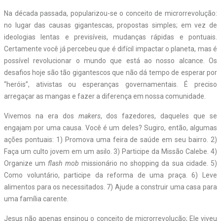
Na década passada, popularizou-se o conceito de microrrevolução:
no lugar das causas gigantescas, propostas simples; em vez de
ideologias lentas e previsíveis, mudanças rápidas e pontuais.
Certamente você já percebeu que é difícil impactar o planeta, mas é
possível revolucionar o mundo que está ao nosso alcance. Os
desafios hoje são tão gigantescos que não dá tempo de esperar por
“heróis”, ativistas ou esperanças governamentais. É preciso
arregaçar as mangas e fazer a diferença em nossa comunidade.
Vivemos na era dos
makers
, dos fazedores, daqueles que se
engajam por uma causa. Você é um deles? Sugiro, então, algumas
ações pontuais: 1) Promova uma feira de saúde em seu bairro. 2)
Faça um culto jovem em um asilo. 3) Participe da Missão Calebe. 4)
Organize um
flash mob
missionário no shopping da sua cidade. 5)
Como voluntário, participe da reforma de uma praça. 6) Leve
alimentos para os necessitados. 7) Ajude a construir uma casa para
uma família carente.
Jesus não apenas ensinou o conceito de microrrevolução; Ele viveu