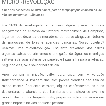
MICRORREVOLUÇÃO
E não nos cansemos de fazer o bem, pois no tempo próprio colheremos, se
não desanimarmos. Gálatas 6:9
E
ra 1h30 da madrugada, eu e mais alguns jovens da igreja
chegávamos ao entorno da Catedral Metropolitana de Campinas,
lugar em que dezenas de moradores de rua se abrigavam debaixo
de marquises de lojas e agências bancárias. Nosso objetivo?
Realizar uma microrrevolução. Enquanto tirávamos dos carros
algumas caixas de alimentos e um galão de água, os mendigos
saltavam de suas esteiras de papelão e faziam fila para a refeição.
Segundo eles, foi a melhor hora do dia.
Após cumprir a missão, voltei para casa com o coração
transbordando. A imagem daqueles pobres cidadãos não saía da
minha mente. Enquanto comiam, alguns confessavam as suas
desventuras, o abandono dos familiares e a tristeza de viver no
mundo das drogas. Naquela noite, pequenas ações causaram um
grande impacto na vida daquelas pessoas.