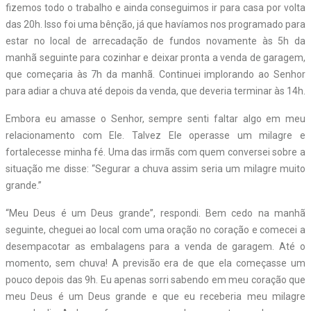
fizemos todo o trabalho e ainda conseguimos ir para casa por volta
das 20h. Isso foi uma bênção, já que havíamos nos programado para
estar no local de arrecadação de fundos novamente às 5h da
manhã seguinte para cozinhar e deixar pronta a venda de garagem,
que começaria às 7h da manhã. Continuei implorando ao Senhor
para adiar a chuva até depois da venda, que deveria terminar às 14h.
Embora eu amasse o Senhor, sempre senti faltar algo em meu
relacionamento com Ele. Talvez Ele operasse um milagre e
fortalecesse minha fé. Uma das irmãs com quem conversei sobre a
situação me disse: “Segurar a chuva assim seria um milagre muito
grande.”
“Meu Deus é um Deus grande”, respondi. Bem cedo na manhã
seguinte, cheguei ao local com uma oração no coração e comecei a
desempacotar as embalagens para a venda de garagem. Até o
momento, sem chuva! A previsão era de que ela começasse um
pouco depois das 9h. Eu apenas sorri sabendo em meu coração que
meu Deus é um Deus grande e que eu receberia meu milagre