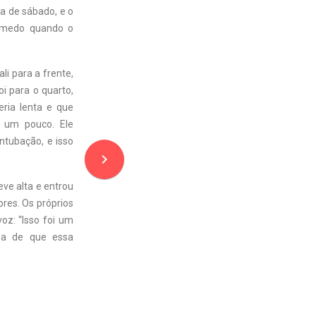
a de sábado, e o
s medo quando o
li para a frente,
i para o quarto,
eria lenta e que
u um pouco. Ele
tubação, e isso
navigate_next
eve alta e entrou
res. Os próprios
z: “Isso foi um
eza de que essa