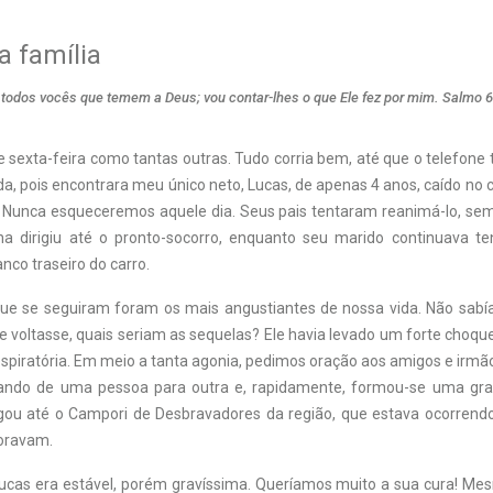
a família
odos vocês que temem a Deus; vou contar-lhes o que Ele fez por mim. Salmo 6
 sexta-feira como tantas outras. Tudo corria bem, até que o telefone
da, pois encontrara meu único neto, Lucas, de apenas 4 anos, caído no
 Nunca esqueceremos aquele dia. Seus pais tentaram reanimá-lo, s
lha dirigiu até o pronto-socorro, enquanto seu marido continuava t
nco traseiro do carro.
e se seguiram foram os mais angustiantes de nossa vida. Não sabí
 Se voltasse, quais seriam as sequelas? Ele havia levado um forte choque 
spiratória. Em meio a tanta agonia, pedimos oração aos amigos e irmão
sando de uma pessoa para outra e, rapidamente, formou-se uma gra
ou até o Campori de Desbravadores da região, que estava ocorrend
oravam.
ucas era estável, porém gravíssima. Queríamos muito a sua cura! Me