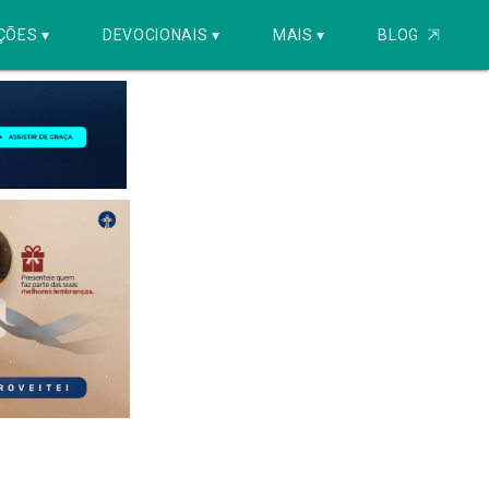
ÇÕES ▾
DEVOCIONAIS ▾
MAIS ▾
BLOG
⇱