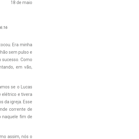
18 de maio
6:16
 tocou. Era minha
 chão sem pulso e
em sucesso. Como
entando, em vão,
amos se o Lucas
elétrico e tivera
s da igreja. Esse
nde corrente de
o naquele fim de
smo assim, nós o