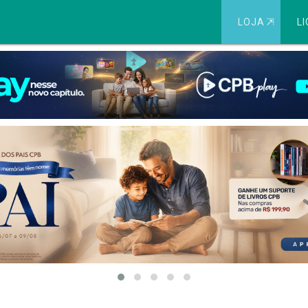
LOJA
⇱
LI