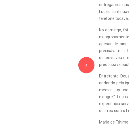
entregamos nas 
Lucas continua
telefone tocava,
No domingo, foi 
milagrosamente,
apesar de ainda
precisávamos t
desenvolveu um
navigate_before
preocupava bast
Entretanto, Deus
andando pela ig
médicos, quand
milagre.” Luca
experiência ser
ocorreu com o L
Maria de Fátima