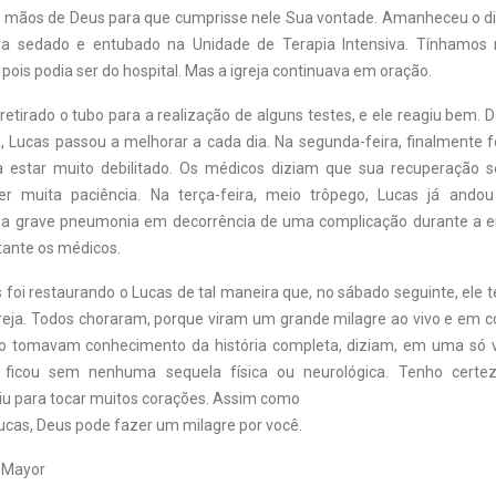
mãos de Deus para que cumprisse nele Sua vontade. Amanheceu o di
va sedado e entubado na Unidade de Terapia Intensiva. Tínhamo
 pois podia ser do hospital. Mas a igreja continuava em oração.
retirado o tubo para a realização de alguns testes, e ele reagiu bem. Da
 Lucas passou a melhorar a cada dia. Na segunda-feira, finalmente fo
 estar muito debilitado. Os médicos diziam que sua recuperação s
er muita paciência. Na terça-feira, meio trôpego, Lucas já ando
a grave pneumonia em decorrência de uma complicação durante a en
ante os médicos.
 foi restaurando o Lucas de tal maneira que, no sábado seguinte, ele t
reja. Todos choraram, porque viram um grande milagre ao vivo e em co
o tomavam conhecimento da história completa, diziam, em uma só vo
s ficou sem nenhuma sequela física ou neurológica. Tenho cert
viu para tocar muitos corações. Assim como
ucas, Deus pode fazer um milagre por você.
 Mayor