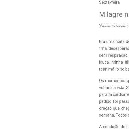
Sexta-feira
Milagre n
Venham e ouçam, t
Era uma noite de
filha, desespera
sem respiração.
louca, minha fi
reanimá-lo no ba
Os momentos qu
voltaria à vida.
parada cardiorre
pedido foi pas
oração que cheg
semana. Todos 
A condição de L