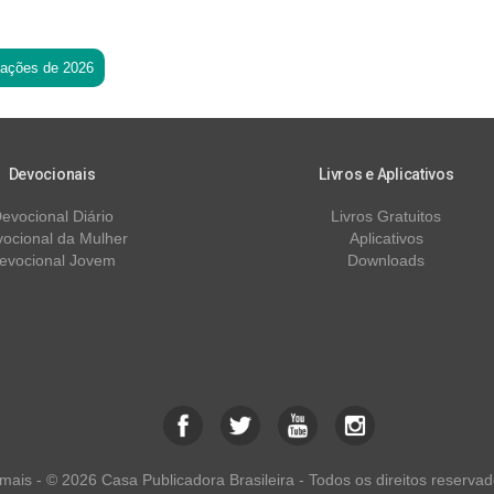
tações de 2026
Devocionais
Livros e Aplicativos
evocional Diário
Livros Gratuitos
ocional da Mulher
Aplicativos
evocional Jovem
Downloads
ais - © 2026 Casa Publicadora Brasileira - Todos os direitos reservad