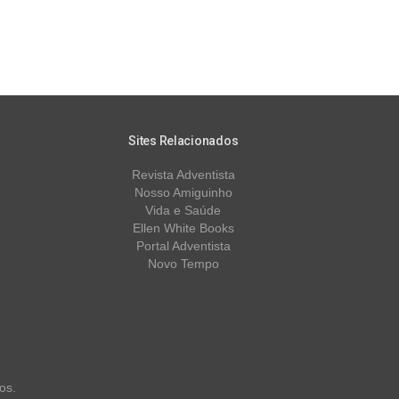
Sites Relacionados
Revista Adventista
Nosso Amiguinho
Vida e Saúde
Ellen White Books
Portal Adventista
Novo Tempo
os.