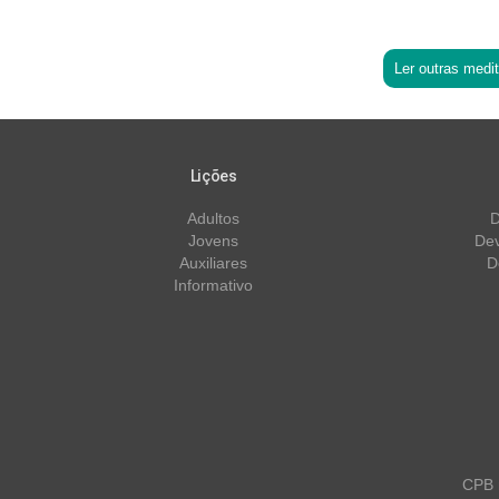
Ler outras medi
Lições
Adultos
D
Jovens
Dev
Auxiliares
D
Informativo
CPB m