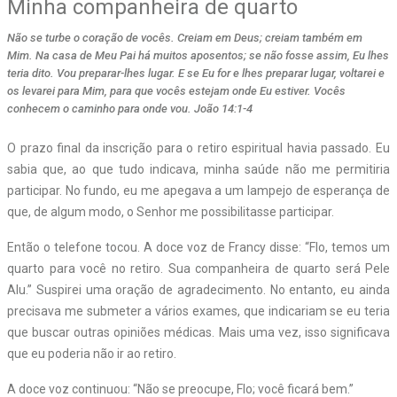
Minha companheira de quarto
Não se turbe o coração de vocês. Creiam em Deus; creiam também em
Mim. Na casa de Meu Pai há muitos aposentos; se não fosse assim, Eu lhes
teria dito. Vou preparar-lhes lugar. E se Eu for e lhes preparar lugar, voltarei e
os levarei para Mim, para que vocês estejam onde Eu estiver. Vocês
conhecem o caminho para onde vou. João 14:1-4
O prazo final da inscrição para o retiro espiritual havia passado. Eu
sabia que, ao que tudo indicava, minha saúde não me permitiria
participar. No fundo, eu me apegava a um lampejo de esperança de
que, de algum modo, o Senhor me possibilitasse participar.
Então o telefone tocou. A doce voz de Francy disse: “Flo, temos um
quarto para você no retiro. Sua companheira de quarto será Pele
Alu.” Suspirei uma oração de agradecimento. No entanto, eu ainda
precisava me submeter a vários exames, que indicariam se eu teria
que buscar outras opiniões médicas. Mais uma vez, isso significava
que eu poderia não ir ao retiro.
A doce voz continuou: “Não se preocupe, Flo; você ficará bem.”