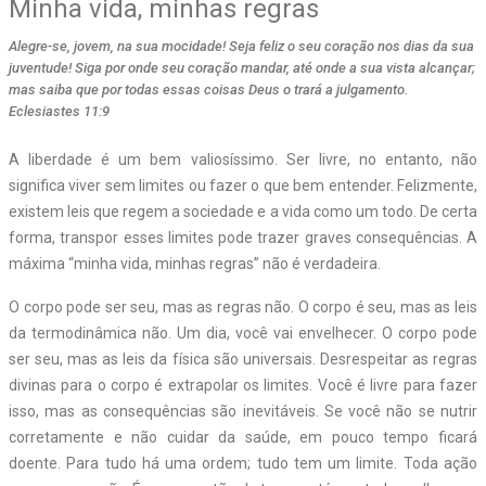
Minha vida, minhas regras
Alegre-se, jovem, na sua mocidade! Seja feliz o seu coração nos dias da sua
juventude! Siga por onde seu coração mandar, até onde a sua vista alcançar;
mas saiba que por todas essas coisas Deus o trará a julgamento.
Eclesiastes 11:9
A
liberdade é um bem valiosíssimo. Ser livre, no entanto, não
significa viver sem limites ou fazer o que bem entender. Felizmente,
existem leis que regem a sociedade e a vida como um todo. De certa
forma, transpor esses limites pode trazer graves consequências. A
máxima “minha vida, minhas regras” não é verdadeira.
O corpo pode ser seu, mas as regras não. O corpo é seu, mas as leis
da termodinâmica não. Um dia, você vai envelhecer. O corpo pode
ser seu, mas as leis da física são universais. Desrespeitar as regras
divinas para o corpo é extrapolar os limites. Você é livre para fazer
isso, mas as consequências são inevitáveis. Se você não se nutrir
corretamente e não cuidar da saúde, em pouco tempo ficará
doente. Para tudo há uma ordem; tudo tem um limite. Toda ação