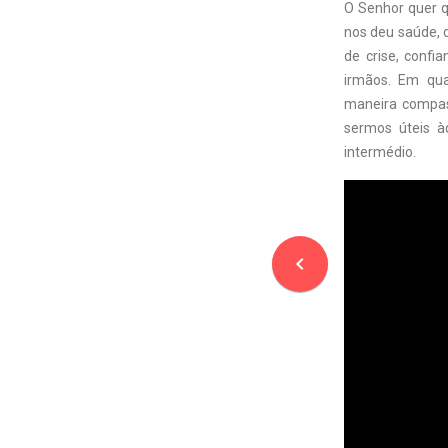
O Senhor quer q
nos deu saúde, 
de crise, conf
irmãos. Em qua
maneira compas
sermos úteis à
intermédio.
navigate_before