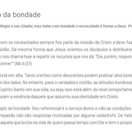
o da bondade
ultrajar o seu Criador, mas tratar com bondade o necessitado é honrar a Deus. P
om os necessitados sempre fez parte da missão de Cristo e deve faz
ristão. Da mesma forma que Jesus orientou os discípulos a distribuíre
nos chama hoje a repartir os recursos que nos dá: “Ele, porém, respo
comer’” (Mc 6:37).
 está em alta. Tanto crentes como descrentes podem praticar atos bo
 dos lados. No entanto, para o verdadeiro cristão, as atitudes bondosa
spírito Santo em sua vida; ou seja, isso está além do nível comportame
sam a essência daquele que assumiu sua identidade em Cristo.
plo de bondade. Seu referencial é o serviço divino e não as condições s
mpaixão não são respostas motivadas por alguma catástrofe. De fat
 aquela que brota na vida de quem passa tempo com Ele e tem o propós