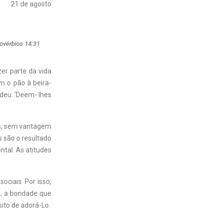
21 de agosto
rovérbios 14:31
er parte da vida
m o pão à beira-
ndeu: ‘Deem- lhes
ns, sem vantagem
s são o resultado
ntal. As atitudes
ociais. Por isso,
o, a bondade que
ito de adorá-Lo.