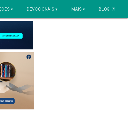
ÇÕES ▾
DEVOCIONAIS ▾
MAIS ▾
BLOG
⇱