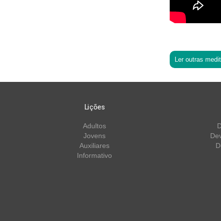
Ler outras medi
Lições
Adultos
D
Jovens
Dev
Auxiliares
D
Informativo