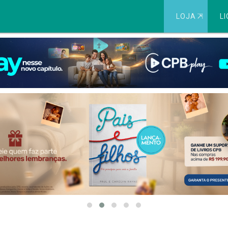
LOJA
⇱
LI