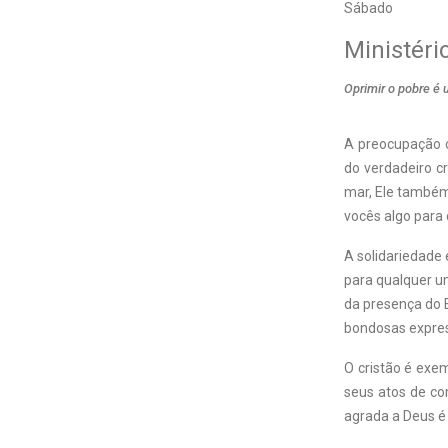
Sábado
Ministéri
Oprimir o pobre é 
A preocupação c
do verdadeiro c
mar, Ele também 
vocês algo para 
A solidariedade
para qualquer um
da presença do E
bondosas expres
O cristão é exem
seus atos de co
agrada a Deus é