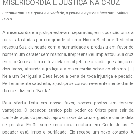
MISERICÓRDIA E JUSTIÇA NA CRUZ
Encontraram-se a graça e a verdade, a justiça e a paz se beijaram. Salmo
85:10
A misericórdia e a justiça estavam separadas, em oposição uma à
outra, afastadas por um grande abismo. Nosso Senhor e Redentor
revestiu Sua divindade com a humanidade e produziu em favor do
homem um caráter sem mancha, irrepreensível. Implantou Sua cruz
entre o Céu e a Terra e fez dela um objeto de atração que atingiu os
dois lados, atraindo a justiça e a misericórdia sobre do abismo. […]
Nela um Ser igual a Deus levou a pena de toda injustiça e pecado.
Perfeitamente satisfeita, a justiça se curvou reverentemente diante
da cruz, dizendo: “Basta.”
Pela oferta feita em nosso favor, somos postos em terreno
vantajoso. O pecador, atraído pelo poder de Cristo para sair da
confederação do pecado, aproxima-se da cruz erguida e diante dela
se prostra. Então surge uma nova criatura em Cristo Jesus. O
pecador está limpo e purificado. Ele recebe um novo coração. A