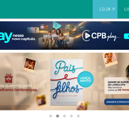
LOJA
⇱
LI