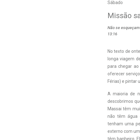
Sábado
Missão sa
Não se esqueçam d
13:16
No texto de ont
longa viagem de 
para chegar ao 
oferecer serviç
Férias) e pintar
A maioria de n
descobrimos que
Massai têm muit
não têm água e
tenham uma peq
externo com um 
têm banheiro. E