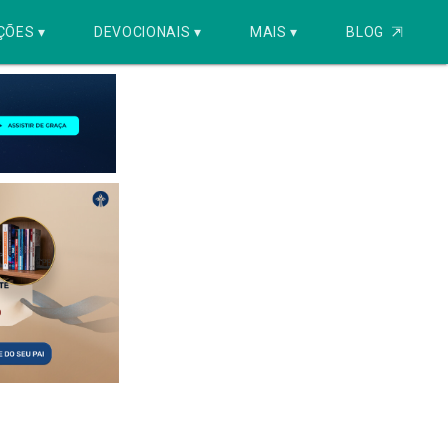
ÇÕES ▾
DEVOCIONAIS ▾
MAIS ▾
BLOG
⇱