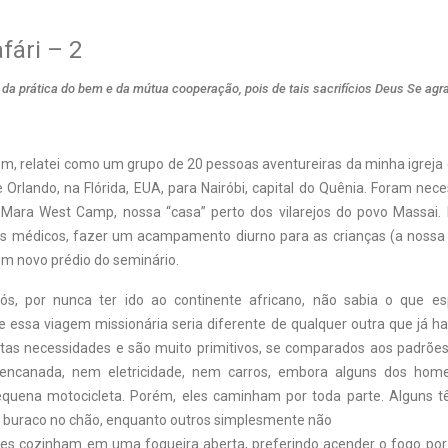
fári – 2
a prática do bem e da mútua cooperação, pois de tais sacrifícios Deus Se agr
em, relatei como um grupo de 20 pessoas aventureiras da minha igre
Orlando, na Flórida, EUA, para Nairóbi, capital do Quênia. Foram nece
Mara West Camp, nossa “casa” perto dos vilarejos do povo Massai.
os médicos, fazer um acampamento diurno para as crianças (a nossa 
 um novo prédio do seminário.
ós, por nunca ter ido ao continente africano, não sabia o que es
 essa viagem missionária seria diferente de qualquer outra que já ha
as necessidades e são muito primitivos, se comparados aos padrõe
ncanada, nem eletricidade, nem carros, embora alguns dos hom
uena motocicleta. Porém, eles caminham por toda parte. Alguns 
buraco no chão, enquanto outros simplesmente não
les cozinham em uma fogueira aberta, preferindo acender o fogo por 