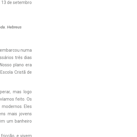
13 de setembro
ada. Hebreus
ja embarcou numa
ssários três dias
 Nosso plano era
Escola Cristã de
perar, mas logo
víamos feito. Os
s modernos. Eles
ens mais jovens
têm um banheiro
fricção, e vivem