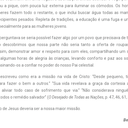
u a pique, com pouca luz externa para iluminar os cômodos. Os h
heres fazem todo o restante, o que inclui buscar água todas as ma
ecipientes pesados. Repleta de tradições, a educação é uma fuga e 
ecialmente para as mulheres jovens.
 perguntava se seria possível fazer algo por um povo que precisava de 
o descobrimos que nossa parte não seria tanto a oferta de roupa
 sim, demonstrar amor e respeito para com eles, compartilhando um s
algumas horas de alegria às crianças, levando conforto e paz aos s
sinando-os a confiar no poder do nosso Pai celestial.
 descreveu como era a missão na vida de Cristo: “Desde pequeno, 
para fazer o bem a outros.” “Sua vida revelava a graça da cortesia a
 aliviar todo caso de sofrimento que via.” “Não considerava ning
todos o remédio salvador” (
O Desejado de Todas as Nações
, p. 47, 46, 61,
o de Jesus deveria ser a nossa maior missão.
Be