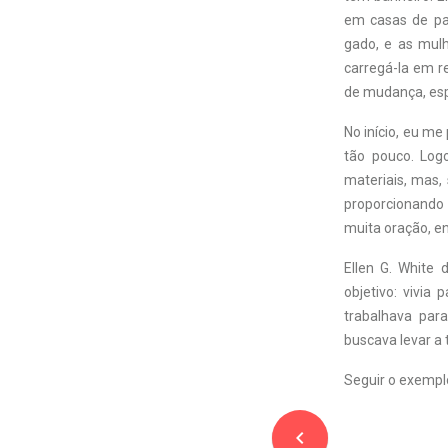
em casas de pa
gado, e as mul
carregá-la em r
de mudança, esp
No início, eu me
tão pouco. Log
materiais, mas,
proporcionando 
muita oração, en
Ellen G. White
objetivo: vivia 
trabalhava para
buscava levar a 
Seguir o exempl
navigate_before