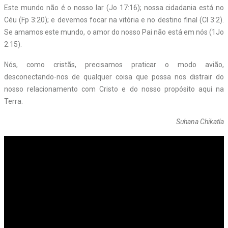
Este mundo não é o nosso lar (Jo 17:16); nossa cidadania está no
Céu (Fp 3:20); e devemos focar na vitória e no destino final (Cl 3:2).
Se amamos este mundo, o amor do nosso Pai não está em nós (1Jo
2:15).
Nós, como cristãs, precisamos praticar o modo avião,
desconectando-nos de qualquer coisa que possa nos distrair do
nosso relacionamento com Cristo e do nosso propósito aqui na
Terra.
Suhana Chikatla