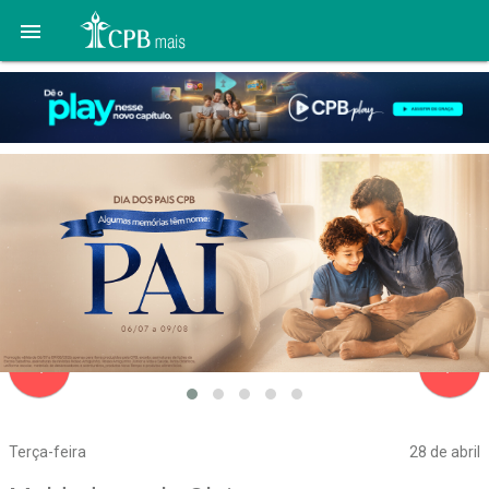

navigate_before
navigate_next
Terça-feira
28 de abril