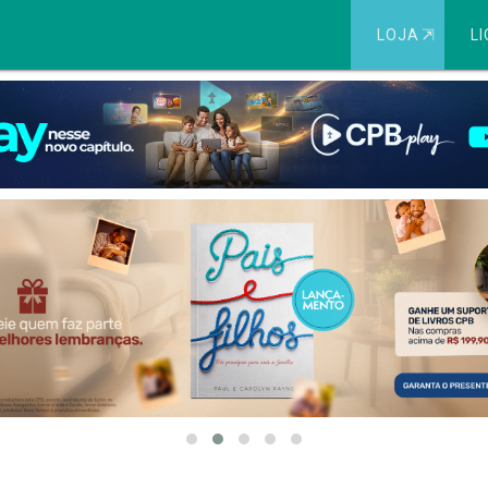
LOJA
⇱
LI