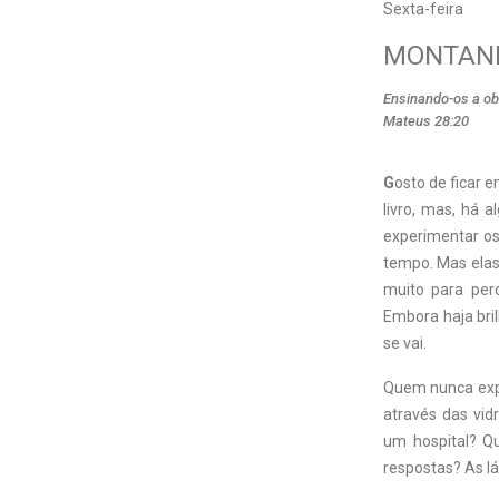
Sexta-feira
MONTAN
Ensinando-os a ob
Mateus 28:20
G
osto de ficar
livro, mas, há 
experimentar o
tempo. Mas elas
muito para per
Embora haja bri
se vai.
Quem nunca expe
através das vid
um hospital? Q
respostas? As l