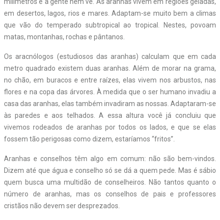
milímetros e a gente nem vê. As aranhas vivem em regiões geladas,
em desertos, lagos, rios e mares. Adaptam-se muito bem a climas
que vão do temperado subtropical ao tropical. Nestes, povoam
matas, montanhas, rochas e pântanos.
Os aracnólogos (estudiosos das aranhas) calculam que em cada
metro quadrado existem duas aranhas. Além de morar na grama,
no chão, em buracos e entre raízes, elas vivem nos arbustos, nas
flores e na copa das árvores. À medida que o ser humano invadiu a
casa das aranhas, elas também invadiram as nossas. Adaptaram-se
às paredes e aos telhados. A essa altura você já concluiu que
vivemos rodeados de aranhas por todos os lados, e que se elas
fossem tão perigosas como dizem, estaríamos “fritos”.
Aranhas e conselhos têm algo em comum: não são bem-vindos.
Dizem até que água e conselho só se dá a quem pede. Mas é sábio
quem busca uma multidão de conselheiros. Não tantos quanto o
número de aranhas, mas os conselhos de pais e professores
cristãos não devem ser desprezados.