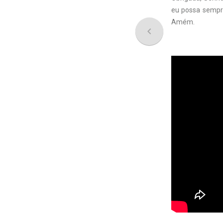
eu possa sempr
Amém.
navigate_before