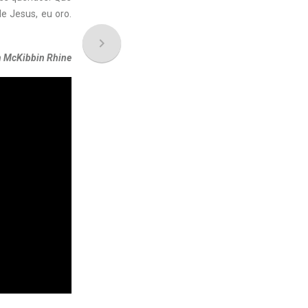
 Jesus, eu oro.
navigate_next
n McKibbin Rhine