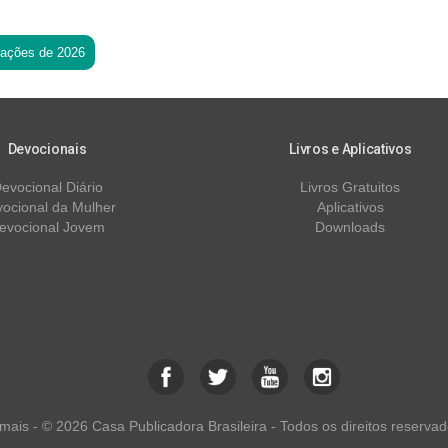
tações de 2026
Devocionais
Livros e Aplicativos
evocional Diário
Livros Gratuitos
ocional da Mulher
Aplicativos
evocional Jovem
Downloads
ais - © 2026 Casa Publicadora Brasileira - Todos os direitos reservad