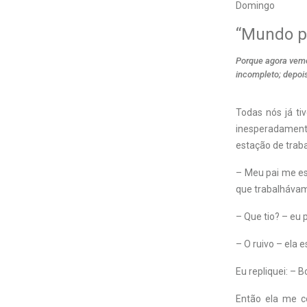
Domingo
“Mundo p
Porque agora vem
incompleto; depoi
T
odas nós já t
inesperadament
estação de trab
– Meu pai me esc
que trabalhávam
– Que tio? – eu 
– O ruivo – ela e
Eu repliquei: – B
Então ela me c