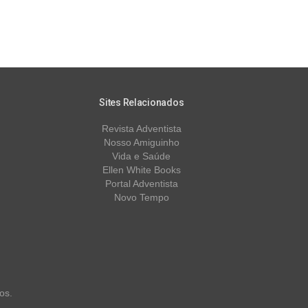
Sites Relacionados
Revista Adventista
Nosso Amiguinho
Vida e Saúde
Ellen White Books
Portal Adventista
Novo Tempo
os.