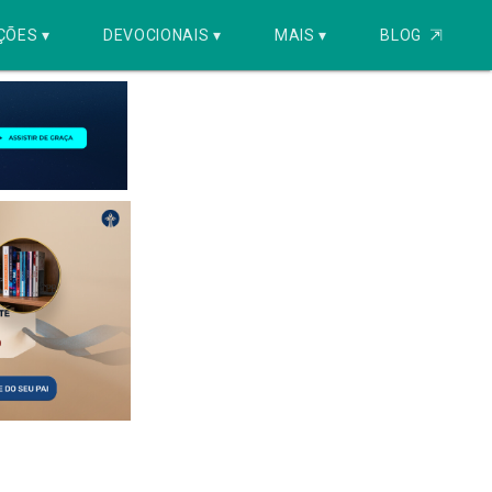
ÇÕES ▾
DEVOCIONAIS ▾
MAIS ▾
BLOG
⇱