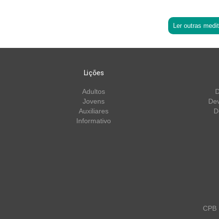
Ler outras medi
Lições
Adultos
D
Jovens
Dev
Auxiliares
D
Informativo
CPB m