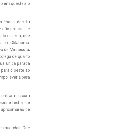
tio em questão: o
a época, decidiu
e não precisasse
do e alerta, que
ada em Oklahoma.
ava de Minnesota,
colega de quarto
sua única parada
m para o oeste ao
empo levaria para
ncontrarmos com
brir e fechar de
e aproximarão de
es queridos. Que