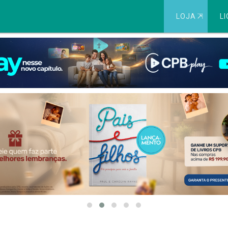
LOJA
⇱
LI