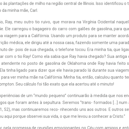
às plantações de milho na região central de Illinois. Isso identificou o 
o da minha mãe, Carl.
o, Ray, meu outro tio ruivo, que morava na Virgínia Ocidental naquel
ãe. Ele carregou o bagageiro do carro com galões de gasolina, para qu
ua viagem para a Califórnia. Usando um produto para se manter acorda
crição médica, ele dirigiu até a nossa casa, fazendo somente uma par
to de- pois de sua chegada, o telefone tocou. Era minha tia, que lig
lar com o tio Ray! Como ela sabia que Ray havia chegado? Sua antiga 
 atendente no posto de gasolina de Oklahoma onde Ray havia feito 
Ela tinha ligado para dizer que ele havia parado lá durante sua viage
l para ver minha mãe na Califórnia. Minha tia, então, calculou quanto t
ompton. Seu cálculo foi tão exato que ela acertou até o minuto!
experiências de um “mundo pequeno” continuarão à medida que nos e
igos que foram antes à sepultura. Seremos “trans- formados […] num a
51, 52), mas continuaremos reco- nhecendo uns aos outros. E outros s
tou aqui porque observei sua vida, o que me levou a conhecer a Cristo.”
r, pela promessa de reuniões emocionantes no Céu com amigos e ent