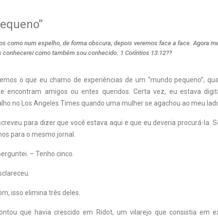
equeno”
os como num espelho, de forma obscura; depois veremos face a face. Agora m
s conhecerei como também sou conhecido. 1 Coríntios 13:12??
ivemos o que eu chamo de experiências de um “mundo pequeno”, qu
e encontram amigos ou entes queridos. Certa vez, eu estava dig
alho no Los Angeles Times quando uma mulher se agachou ao meu lado.
reveu para dizer que você estava aqui e que eu deveria procurá-la. Se
os para o mesmo jornal.
perguntei. – Tenho cinco.
sclareceu.
om, isso elimina três deles.
ontou que havia crescido em Ridot, um vilarejo que consistia em 