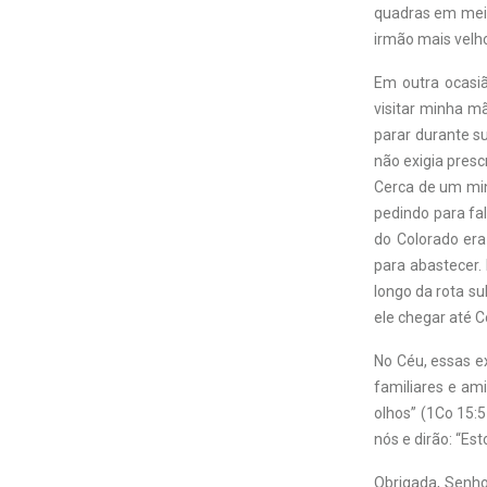
quadras em meio 
irmão mais velh
Em outra ocasiã
visitar minha m
parar durante s
não exigia pres
Cerca de um minu
pedindo para fa
do Colorado era
para abastecer. 
longo da rota su
ele chegar até C
No Céu, essas 
familiares e am
olhos” (1Co 15:
nós e dirão: “Es
Obrigada, Senho