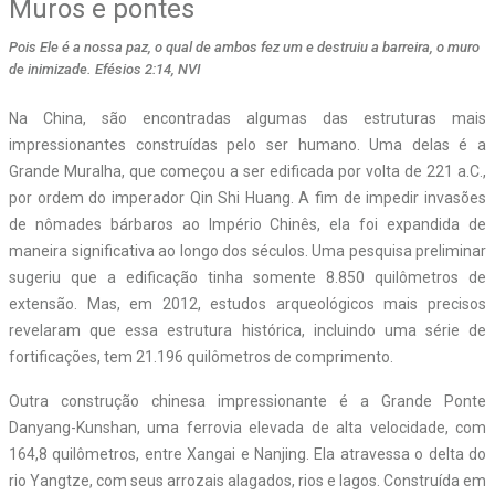
Muros e pontes
Pois Ele é a nossa paz, o qual de ambos fez um e destruiu a barreira, o muro
de inimizade. Efésios 2:14, NVI
N
a China, são encontradas algumas das estruturas mais
impressionantes construídas pelo ser humano. Uma delas é a
Grande Muralha, que começou a ser edificada por volta de 221 a.C.,
por ordem do imperador Qin Shi Huang. A fim de impedir invasões
de nômades bárbaros ao Império Chinês, ela foi expandida de
maneira significativa ao longo dos séculos. Uma pesquisa preliminar
sugeriu que a edificação tinha somente 8.850 quilômetros de
extensão. Mas, em 2012, estudos arqueológicos mais precisos
revelaram que essa estrutura histórica, incluindo uma série de
fortificações, tem 21.196 quilômetros de comprimento.
Outra construção chinesa impressionante é a Grande Ponte
Danyang-Kunshan, uma ferrovia elevada de alta velocidade, com
164,8 quilômetros, entre Xangai e Nanjing. Ela atravessa o delta do
rio Yangtze, com seus arrozais alagados, rios e lagos. Construída em