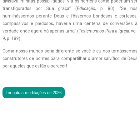
divisava infinitas possibilidades. Via os homens como poderiam ser
transfigurados por Sua graça” (
Educação,
p. 80). “Se nos
humilhássemos perante Deus e fôssemos bondosos e corteses,
compassivos e piedosos, haveria uma centena de conversões à
verdade onde agora há apenas uma” (
Testemunhos Para a Igreja,
vol.
9, p. 189).
Como nosso mundo seria diferente se você e eu nos tornássemos
construtores de pontes para compartilhar o amor salvífico de Deus
por aqueles que estão a perecer!
Ler outras meditações de 2026