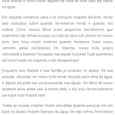
bote virasse e como trazer alguém de volta ao bote caso ele caísse
na água.
Em seguida, remamos para o rio tranquilo naquele dia lindo, tendo
sido instruídos sobre quando deveríamos remar e quando nos
inclinar. Como nossos filhos eram pequenos, percebemos que
realmente não tínhamos peso ou mão de obra sufi cientes em nosso
bote. Isso ficou muito evidente quando tentamos fazer nosso
caminho pelas corredeiras. De repente, nosso bote pegou
velocidade e Dawson foi jogado nas águas furiosas! Tudo aconteceu
em uma fração de segundo, e ele desapareceu!
Enquanto isso, Bonnie e sua família já estavam rio abaixo. De sua
posição, ela podia ver nosso bote sendo lançado para cima da água,
e depois ela pôde nos ver procurando nas águas. Um filme de nosso
acidente anos antes veio à mente dela, e ela orou fervorosamente
para que tudo ficasse bem.
Todas as nossas orações foram atendidas quando pessoas em um
bote rio abaixo tiraram Dawson da água. Ele não sofreu ferimentos