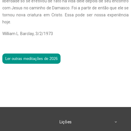
liberdade só se efetivou de fato na vida dele depois de seu encontro
com Jesus no caminho de Damasco. Foi a partir de então que ele se
tornou nova criatura em Cristo. Essa pode ser nossa experiência
hoje.
William L. Barclay, 3/2/1973
Ler outras meditações de 2026
Lições