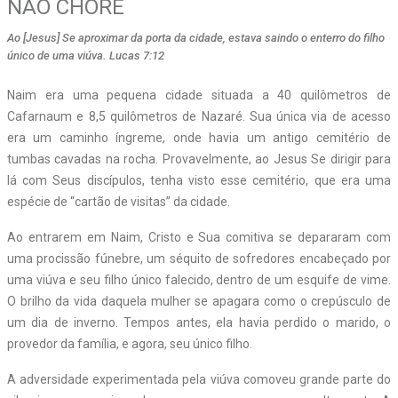
NÃO CHORE
Ao [Jesus] Se aproximar da porta da cidade, estava saindo o enterro do filho
único de uma viúva. Lucas 7:12
N
aim era uma pequena cidade situada a 40 quilômetros de
Cafarnaum e 8,5 quilômetros de Nazaré. Sua única via de acesso
era um caminho íngreme, onde havia um antigo cemitério de
tumbas cavadas na rocha. Provavelmente, ao Jesus Se dirigir para
lá com Seus discípulos, tenha visto esse cemitério, que era uma
espécie de “cartão de visitas” da cidade.
Ao entrarem em Naim, Cristo e Sua comitiva se depararam com
uma procissão fúnebre, um séquito de sofredores encabeçado por
uma viúva e seu filho único falecido, dentro de um esquife de vime.
O brilho da vida daquela mulher se apagara como o crepúsculo de
um dia de inverno. Tempos antes, ela havia perdido o marido, o
provedor da família, e agora, seu único filho.
A adversidade experimentada pela viúva comoveu grande parte do