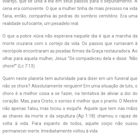
vilarejo, que se unia a ela em seus passos para o sepultamento. A
cena era comovente. O que a mulher tinha de mais precioso na vida
faria, então, companhia às pedras do sombrio cemitério. Era uma
realidade sufocante, um pesadelo real.
O que a pobre viúva não esperava naquele dia é que a marcha da
morte cruzaria com o cortejo da vida. Os passos que rumavam à
necrópole encontraram as pisadas firmes da Graça restauradora. Ao
olhar para aquela mulher, Jesus “Se compadeceu dela e disse: ‘Não
chore!’” (Lc 7:13).
Quem neste planeta tem autoridade para dizer em um funeral que
não se chore? Absolutamente ninguém! Em uma situação de luto, o
choro é a melhor coisa a se fazer, na tentativa de aliviar a dor do
coração. Mas, para Cristo, o sorriso é melhor que o pranto. O Mestre
não apenas falou, mas tocou o esquife. Aquele que tem nas mãos
as chaves da morte e da sepultura (Ap 1:18) chamou o rapaz de
volta à vida. Para espanto de todos, aquele corpo não ousou
permanecer inerte. Imediatamente voltou à vida.