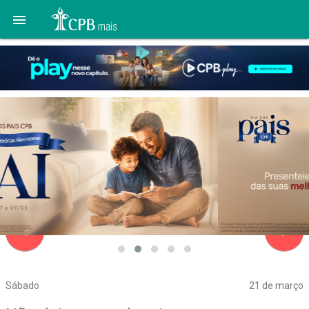

navigate_before
navigate_next
Sábado
21 de março