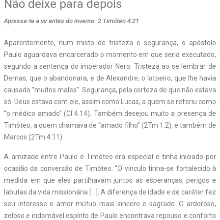
Não deixe para depois
Apressa-te a vir antes do inverno. 2 Timóteo 4:21
Aparentemente, num misto de tristeza e segurança, o apóstolo
Paulo aguardava encarcerado o momento em que seria executado,
segundo a sentença do imperador Nero. Tristeza ao se lembrar de
Demas, que o abandonara, e de Alexandre, o latoeiro, que lhe havia
causado “muitos males”. Segurança, pela certeza de que não estava
só. Deus estava com ele, assim como Lucas, a quem se referiu como
“o médico amado” (Cl 4:14). Também desejou muito a presença de
Timóteo, a quem chamava de “amado filho” (2Tm 1:2), e também de
Marcos (2Tm 4:11).
A amizade entre Paulo e Timóteo era especial e tinha iniciado por
ocasião da conversão de Timóteo. “O vínculo tinha-se fortalecido à
medida em que eles partilhavam juntos as esperanças, perigos e
labutas da vida missionária […]. A diferença de idade e de caráter fez
seu interesse e amor mútuo mais sincero e sagrado. O ardoroso,
zeloso e indomável espírito de Paulo encontrava repouso e conforto