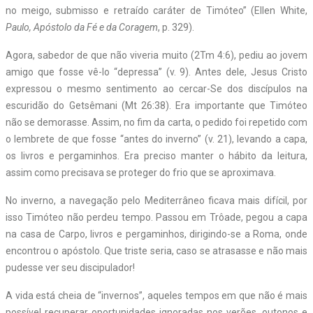
no meigo, submisso e retraído caráter de Timóteo” (Ellen White,
Paulo, Apóstolo da Fé e da Coragem
, p. 329).
Agora, sabedor de que não viveria muito (2Tm 4:6), pediu ao jovem
amigo que fosse vê-lo “depressa” (v. 9). Antes dele, Jesus Cristo
expressou o mesmo sentimento ao cercar-Se dos discípulos na
escuridão do Getsêmani (Mt 26:38). Era importante que Timóteo
não se demorasse. Assim, no fim da carta, o pedido foi repetido com
o lembrete de que fosse “antes do inverno” (v. 21), levando a capa,
os livros e pergaminhos. Era preciso manter o hábito da leitura,
assim como precisava se proteger do frio que se aproximava.
No inverno, a navegação pelo Mediterrâneo ficava mais difícil, por
isso Timóteo não perdeu tempo. Passou em Trôade, pegou a capa
na casa de Carpo, livros e pergaminhos, dirigindo-se a Roma, onde
encontrou o apóstolo. Que triste seria, caso se atrasasse e não mais
pudesse ver seu discipulador!
A vida está cheia de “invernos”, aqueles tempos em que não é mais
possível recuperar oportunidades ignoradas nos verões, outonos e